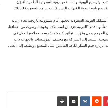
مجتمع، وترسيخ الهوية، وذلك ضمن رؤية السعودية الطموح لتعزيز
 برنامج (تنمية القدرات البشرية) احد برامج السعودية 2030.
ملكة العربية السعودية يجعلها أمام مسؤولية تاريخية تجاه رعاية
علّمها؛ قائلاً “العربية جزء من اسم بلادنا وهويتنا، وصوت من أعماقنا،
أن المجمع يعمل وفق استراتيجية معتمدة رسمت ملامح العمل في
نهجية، تستند إلى الشراكة مع مختلف المؤسسات والجهات ذات
ية الزيارة قدم الشكر لكافة القائمين على المجمع، وتطلعه إلى العمل
بينتيريست
مشاركة عبر البريد
طباعة