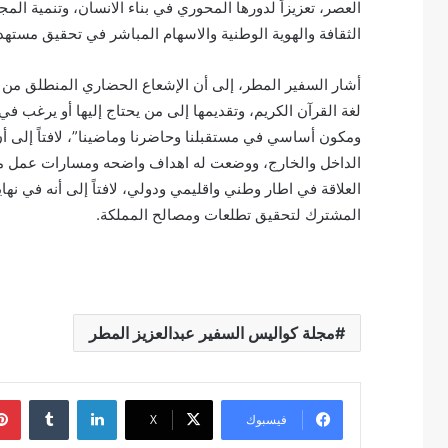
العصر، تعزيزاً لدورها المحوري في بناء الانسان، وتنمية ال
الثقافة والهوية الوطنية والاسهام المباشر في تحقيق مستهدفات
أشار السفير المطر، إلى أن الإشعاع الحضاري المنطلق من الم
لغة القرآن الكريم، وتقديمها إلى من يحتاج إليها أو يرغب في ت
ومكون أساسي في مستقبلنا وحاضرنا وماضينا”، لافتاً إلى 
الداخل والخارج، ووضعت له اهداف واضحه ومسارات عمل م
العلاقة في اطار وطني واقليمي ودولي، لافتاً إلى أنه في نها
المشترك لتحقيق تطلعات ومصالح المملكة.
مجلة كواليس السفير عبدالعزيز المطر
لينكدإن
فيسبوك
‫X