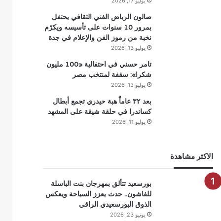
يوليو 17, 2026
صالون الرياض الفني الثقافي يحتفل
بمرور 10 سنوات على تأسيسه ويكرّم
نخبة من رموز الفن والإعلام في جدة
يوليو 13, 2026
تامر حسني في احتفالية «100 مليون
شكرا»: سقفة لمنتخب مصر
يوليو 13, 2026
بعد ٣٢ عاماً هبة حيدري تجمع أبطال
كساندرا في حلقة شيقة على المشهد
يوليو 11, 2026
الاكثر مشاهدة
بورسعيد تتألق بمهرجان بنت الباسلة
للفاشون.. حدث يعزز السياحة ويعكس
الذوق البورسعيدي الراقي
يونيو 23, 2026