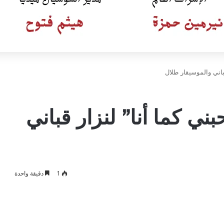
قباني والموسيقار طلال
بني كما أنا” لنزار قباني
1
دقيقة واحدة