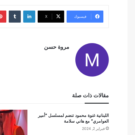
لينكدإن
فيسبوك
‫X
مروة حسن
مقالات ذات صلة
اللبنانية غنوة محمود تنضم لمسلسل “أمير
العوامري” مع هاني سلامة
فبراير 2, 2024