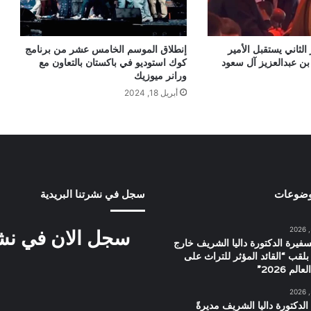
 الثاني يستقبل الأمير
إنطلاق الموسم الخامس عشر من برنامج
بن عبدالعزيز آل سعود
كوك استوديو في باكستان بالتعاون مع
ورانر ميوزيك
أبريل 18, 2024
وضوعات
سجل في نشرتنا البريدية
سجل الان في نشرت
سفيرة الدكتورة داليا الشريف خارج
بلقب “القائد المؤثر للتراث على
م 2026”
الدكتورة داليا الشريف مديرةً