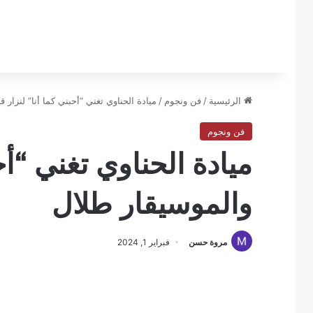
الرئيسية
/
فن ونجوم
/
ميادة الحناوي تغني “أحبني كما أنا” لنزار 
فن ونجوم
ميادة الحناوي تغني “أح
والموسيقار طلال
مروة حسن
فبراير 1, 2024