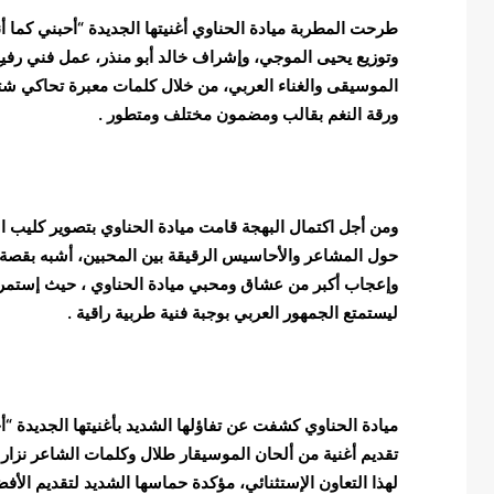
طرحت المطربة ميادة الحناوي أغنيتها الجديدة “أحبني كما أن
وتوزيع يحيى الموجي، وإشراف خالد أبو منذر، عمل فني رفي
الموسيقى والغناء العربي، من خلال كلمات معبرة تحاكي شت
ورقة النغم بقالب ومضمون مختلف ومتطور .
ومن أجل اكتمال البهجة قامت ميادة الحناوي بتصوير كليب ا
حول المشاعر والأحاسيس الرقيقة بين المحبين، أشبه بقصة 
وإعجاب أكبر من عشاق ومحبي ميادة الحناوي ، حيث إستمر الت
ليستمتع الجمهور العربي بوجبة فنية طربية راقية .
ميادة الحناوي كشفت عن تفاؤلها الشديد بأغنيتها الجديدة “أح
تقديم أغنية من ألحان الموسيقار طلال وكلمات الشاعر نزار 
لهذا التعاون الإستثنائي، مؤكدة حماسها الشديد لتقديم الأفض