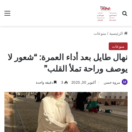
بحث عن
الق
الرئيسية
/
منوعات
منوعات
نهال طايل بعد أداء العمرة: “شعور لا
يوصف وراحة تملأ القلب”
مروة حسن
أكتوبر 30, 2025
3
دقيقة واحدة