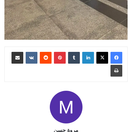
لينكدإن
بينتيريست
مشاركة عبر البريد
طباعة
مروة حسن