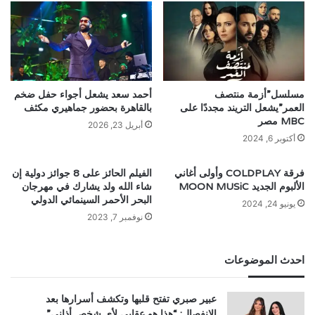
مسلسل”أزمة منتصف
أحمد سعد يشعل أجواء حفل ضخم
العمر”يشعل التريند مجددًا على
بالقاهرة بحضور جماهيري مكثف
MBC مصر
أبريل 23, 2026
أكتوبر 6, 2024
فرقة COLDPLAY وأولى أغاني
الفيلم الحائز على 8 جوائز دولية إن
الألبوم الجديد MOON MUSiC
شاء الله ولد يشارك في مهرجان
البحر الأحمر السينمائي الدولي
يونيو 24, 2024
نوفمبر 7, 2023
احدث الموضوعات
عبير صبري تفتح قلبها وتكشف أسرارها بعد
الانفصال: “هذا هو عقابي لأي شخص أذاني”