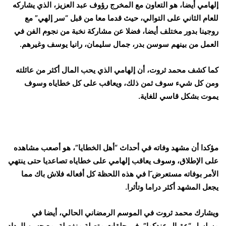
إلهامي أيضا، هو التعاون مع المخرج رؤوف عبد العزيز، الذي يشاركه
للعام الثاني على التوالي، حيث قدما معا من قبل “سر إلهي” مع
روجينا بدور مختلف أيضا، فضلا عن مشاركة نخبة من نجوم الفن في
العمل من بينهم سوسن بدر، جمال سليمان، رانيا يوسف وغيرهم.
كما كشف محمد ثروت، أن إلهامي الذي يحب المال أكثر من عائلته
ومن كل شيء سوف ثمن ذلك، ويعاقب على كل خطاياه وسوف
يموت بشكل قاسي للغاية.
مؤكدا أن مشهد وفاته في أحداث “أهل الخطايا”، هو أصعب مشاهده
على الإطلاق، وسوف يعاقب إلهامي على خطاياه تصاعديا حتى ينتهي
الأمر بوفاته مستعرض َا في هذه اللحظة كل أفعاله فلاش باك مما
يجعل المشهد أكثر دراما وتأثرا.
ويشارك محمد ثروت في الموسم الرمضاني الحالي، أيضا في
مسلسل “عقبال عندكوا”، في حلقات متصلة منفصلة، مع حسن الرداد