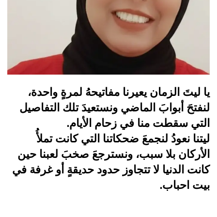
يا ليتَ الزمان يعيرنا مفاتيحهُ لمرةٍ واحدة،
لنفتحَ أبوابَ الماضي ونستعيدَ تلك التفاصيل
التي سقطت منا في زحام الأيام.
ليتنا نعودُ لنجمعَ ضحكاتنا التي كانت تملأُ
الأركان بلا سبب، ونسترجعَ صخبَ لعبنا حين
كانت الدنيا لا تتجاوز حدود حديقةٍ أو غرفة في
بيت احباب.