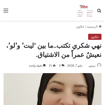
بحث عن
الق
الرئيسية
/
حكاوي
حكاوي
نهي شكري تكتب..ما بين ‘ليت’ و’لو’،
نعيشُ عمراً من الاشتياق.
نرمين
مايو 7, 2026
0
21
دقيقة واحدة