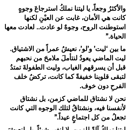
والأكثرُ وجعاً، يا ليتنا نملكُ استرجاعَ وجوهٍ
كانت هي الأمان، غابت عن العيْنِ لكنها
استوطنت الروح، وجوهٌ لو عادت.. لعادت معها
الحياة.”
ما بين ‘ليت’ و’لو’، نعيشُ عمراً من الاشتياق.
ليت الماضي يعودُ لنتأملَ ملامحَ من نحبهم
قبل أن يسرقهم الغياب، وليت الطفولةَ تمتدُ
لتبقى قلوبنا خفيفةً كما كانت، تركضُ خلف
الفرحِ دون خوف.
نحن لا نشتاق للماضي كزمن، بل نشتاق
لأنفسنا فيه، ونشتاقُ لتلك الوجوه التي كانت
تجعلُ من كل اجتماعٍ عيداً.”
ليتنا نملكُ آلةً للزمن، لا لنغير شيئاً، بل لنعيشَ