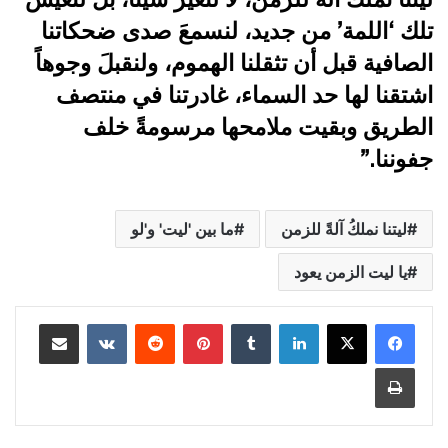
تلك ‘اللمة’ من جديد، لنسمعَ صدى ضحكاتنا
الصافية قبل أن تثقلنا الهموم، ولنقبلَ وجوهاً
اشتقنا لها حد السماء، غادرتنا في منتصف
الطريق وبقيت ملامحها مرسومةً خلف
جفوننا.”
ليتنا نملكُ آلةً للزمن
ما بين 'ليت' و'لو
يا ليت الزمن يعود
لينكدإن
بينتيريست
مشاركة عبر البريد
طباعة