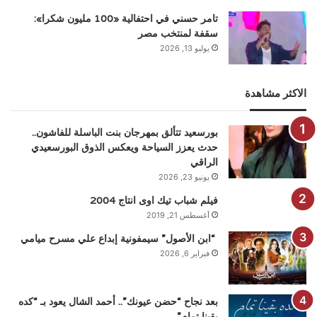
تامر حسني في احتفالية «100 مليون شكرا»:
سقفة لمنتخب مصر
يوليو 13, 2026
الاكثر مشاهدة
بورسعيد تتألق بمهرجان بنت الباسلة للفاشون..
حدث يعزز السياحة ويعكس الذوق البورسعيدي
الراقي
يونيو 23, 2026
فيلم شباب تيك اوى انتاج 2004
أغسطس 21, 2019
“ابن الأصول” سيمفونية إبداع علي مسرح ميامي
فبراير 6, 2026
بعد نجاح “حضن عيونك”.. أحمد الشال يعود بـ “كده
بقينا تمام”