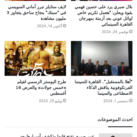
بلال صبري يرد على حسين فهمي
لايف ستايلز تبرز أماني السويسي
بقوة ويعلن: “هعمل تكريم خاص
في “سبتك” بنجاح ساحق يتجاوز 3
لوائل عوني بعد أزمتة بمهرجان
مليون مشاهدة
القاهرة السينمائي
أكتوبر 14, 2024
نوفمبر 24, 2024
“أهلا بالمستقبل”.. القاهرة للسينما
طرح البوستر الرسمي لفيلم
الفرنكوفونية يناقش الذكاء
«خمس جولات» والعرض 16
الاصطناعى والسينما
أغسطس
ديسمبر 1, 2024
يوليو 25, 2023
احدث الموضوعات
عبير صبري تفتح قلبها وتكشف أسرارها بعد