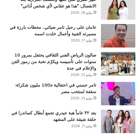
الانفصال: “هذا هو عقابي لأي شخص أذاني”
يوليو 18, 2026
عامان على رحيل تامر ضيائي.. محطات بارزة في
مسيرته الفنية وأعمال خلدت اسمه
يوليو 17, 2026
صالون الرياض الفني الثقافي يحتفل بمرور 10
سنوات على تأسيسه ويكرّم نخبة من رموز الفن
والإعلام في جدة
يوليو 13, 2026
تامر حسني في احتفالية «100 مليون شكرا»:
سقفة لمنتخب مصر
يوليو 13, 2026
بعد ٣٢ عاماً هبة حيدري تجمع أبطال كساندرا في
حلقة شيقة على المشهد
يوليو 11, 2026