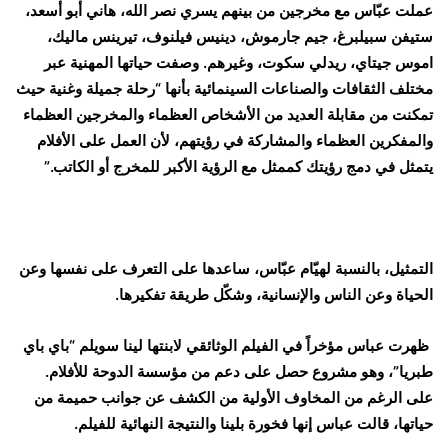
عملت عبّاس مع مخرجين من بينهم يسري نصر الله، هاني أبو أسعد،
ستيفن سبيلبرغ، جيم جارموش، دينيس فيلنوف، تيرينس ماليك،
اموس جيتاي، ريدلي سكوت، وغيرهم. وصفت حياتها المهنية عبر
مختلف الثقافات والصناعات السينمائية بأنها “رحلة جميلة وغنية حيث
تمكنت من مقابلة العديد من الأشخاص العظماء والمخرجين العظماء
والمفكرين العظماء والمشاركة في رؤيتهم، لأن العمل على الأفلام
يتمثل في دمج رؤيتك كممثل مع الرؤية الأكبر للمخرج أو الكاتب.”
التمثيل، بالنسبة لهيّام عبّاس، ساعدها على التعرف على نفسها وعن
الحياة وعن الناس والإنسانية، وشكّل طريقة تفكيرها.
ظهرت عباس مؤخراً في الفيلم الوثائقي لابنتها لينا سويلم “باي باي
طبريا”، وهو مشروع حصل على دعم من مؤسسة الدوحة للأفلام.
على الرغم من المخاوف الأولية من الكشف عن جوانب حميمة من
حياتها، قالت عباس إنها فخورة بلينا والنتيجة النهائية للفيلم.