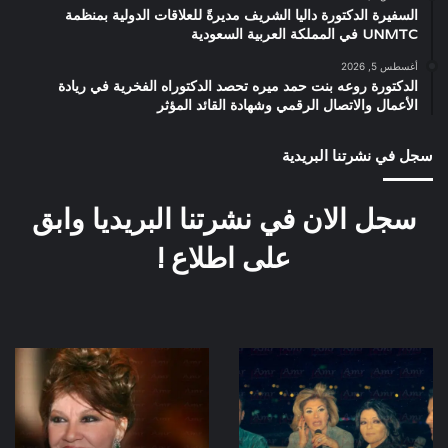
السفيرة الدكتورة داليا الشريف مديرةً للعلاقات الدولية بمنظمة
UNMTC في المملكة العربية السعودية
أغسطس 5, 2026
الدكتورة روعه بنت حمد ميره تحصد الدكتوراه الفخرية في ريادة
الأعمال والاتصال الرقمي وشهادة القائد المؤثر
سجل في نشرتنا البريدية
سجل الان في نشرتنا البريديا وابق
على اطلاع !
كواليس
صور
البوم
نادرة
يوم
لشويكار
ورا
وابنتها
يوم
وحفيدتها