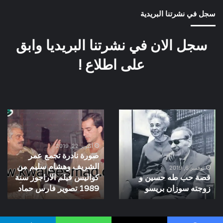
سجل في نشرتنا البريدية
سجل الان في نشرتنا البريديا وابق
على اطلاع !
قصة
صورة
حب
نادرة
طه
تجمع
حسين
عمر
أكتوبر 22, 2019
صورة نادرة تجمع عمر
و
الشريف
الشريف وهشام سليم من
زوجته
وهشام
نوفمبر 6, 2019
قصة حب طه حسين و
كواليس فيلم الاراجوز سنة
سوزان
سليم
بريسو
زوجته سوزان بريسو
من
1989 تصوير فارس حماد
كواليس
فيلم
الاراجوز