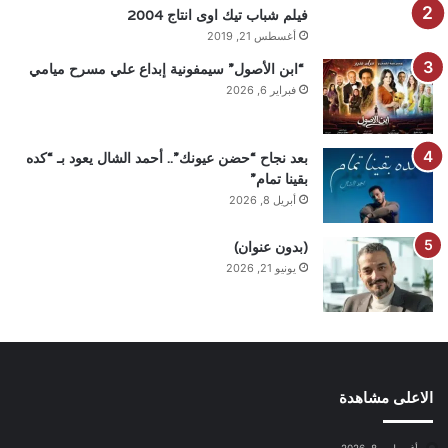
فيلم شباب تيك اوى انتاج 2004
أغسطس 21, 2019
“ابن الأصول” سيمفونية إبداع علي مسرح ميامي
فبراير 6, 2026
بعد نجاح “حضن عيونك”.. أحمد الشال يعود بـ “كده
بقينا تمام”
أبريل 8, 2026
(بدون عنوان)
يونيو 21, 2026
الاعلى مشاهدة