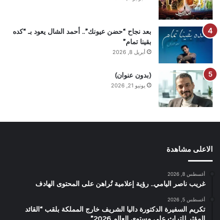
بعد نجاح “حضن عيونك”.. أحمد الشال يعود بـ “كده
بقينا تمام”
أبريل 8, 2026
(بدون عنوان)
يونيو 21, 2026
الاعلى مشاهدة
أغسطس 8, 2026
غريب ناصر اليامي.. رؤية إعلامية تُراهن على المحتوى الهادف
أغسطس 5, 2026
تكريم السفيرة الدكتورة داليا الشريف خارج المملكة بلقب “القائد
المؤثر للتراث على مستوى العالم 2026”