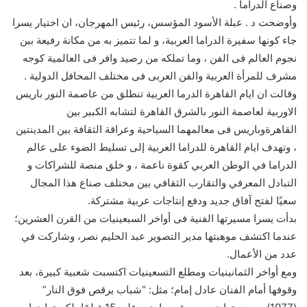
وصناع الدراما .
وأوضحت د . عبلة الأسود المؤسس، رئيس المهرجان، ان اختيار يسرا
جاء كونها سفيرة الدراما العربية، و لما تتميز به من مكانة رفيعة بين
نجوم العالم فى الفن ، وما تملكه من رصيد وافر فى العالمية كوجه
مشرف للمرأة العربية والفن العربى فى مختلف المحافل الدولية .
وقالت ان ايام القاهرة الدرما العربية تنطلق من عاصمة النور باريس
الاوربية لعاصمة النور بالشرق القاهرة لتشابه الكبير بين
القاهرةوباريس فى معالمهما السياحية وعراقة الثقافة بين المدينتين
، وتهدف ايام القاهرة للدراما العربية إلى تسليط الضوء على عالم
الدراما في الوطن العربي كقوة ناعمة ، و خلق منصة للشراكات و
التبادل المعرفي والتقارب الثقافي بين مختلف صناع هذا المجال
سعيًا لفتح آفاق جديد ودفع إنتاجات عربية مشتركة.
بدأت يسرا مسيرتها الفنية فى أواخر السبعينيات من القرن العشرين؛
عندما اكتشف موهبتها مدير التصوير عبد الحليم نصر، وشاركت في
عدد من الأعمال.
ومع أواخر الثمانينيات ومطلع التسعينيات اكتسبت شعبية كبيرة، بعد
وقوفها أمام الفنان عادل إمام؛ مثل: “شباب يرقص فوق النار”