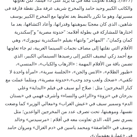
(1977)، وبعده تعاونت معه في ما يزيد على 15 فيلمًا، لكن تعاونها
والكاتب الكبير وحيد حامد والمخرج شريف عرفة مثل نقطة فارقة فى
مسيرتها، وهو ما تكرر بالضبط بعد تعاونها مع المخرج الكبير يوسف
شاهين، الذى كان معجبًا بموهبتها وقدراتها، وأعاد اكتشافها، بعد ما
اختارها للمشاركة في بطولة أفلامه: “حدوتة مصرية” و”إسكندرية
كمان وكمان”، “المهاجر” وانتهاء بفيلم «اسكندرية نيويورك»، وهي
الأفلام التي نقلتها إلى مصاف نجمات السينما العربية، ثم جاء تعاونها
مع أحمد زكي ليضيف الكثير إلى رصيدها السينمائي الكبير، الذي
تضمن باقة من الأفلام المهمة : «الارهاب والكباب»، «المنسي»،
«طيور الظلام»، «الانس والجن»، «الجلسة سرية»، «امرأة واحدة لا
تكفي»، «ضحك ولعب وجد وحب»،«حدوتة مصرية»، ومثلما عملت مع
كبار المخرجين؛ مثل : صلاح أبو سيف في فيلم «البداية» وعلي
بدرخان في «نزوة» و«الراعي والنساء» وأشرف فهمي في «بستان
الدم» وسمير سيف في «عيش الغراب» و«معالي الوزير» كما وضعت
نفسها، وموهبتها، تحت تصرف عدد من المخرجين الواعدين؛ مثل
يسري نصر الله، الذي تعاونت معه في أفلام : «مرسيدس» وخالد
يوسف في «العاصفة» ومحمد ياسين في «دم الغزال» ومروان حامد
في «عمارة يعقوبيان»،