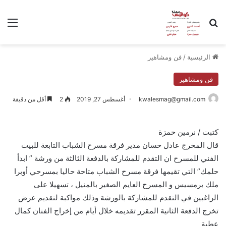
بحث عن
الق
الرئيسية
/
فن ومشاهير
فن ومشاهير
kwalesmag@gmail.com
أغسطس 27, 2019
2
أقل من دقيقة
كتبت / نرمين حمزة
قال المخرج عادل حسان مدير فرقة مسرح الشباب التابعة للبيت
الفني للمسرح ان التقدم للمشاركة بالدفعة الثالثة من ورشة ” ابدأ
حلمك” التي تقيمها فرقة مسرح الشباب متاحة حاليا بمسرحي أوبرا
ملك برمسيس و المسرح العايم الصغير بالمنيل ، تسهيلا على
الراغبين في التقدم للمشاركة بالورشة وذلك مواكبة لتقديم عرض
تخرج الدفعة الثانية المقرر تقديمه خلال أيام من إخراج الفنان كمال
عطية