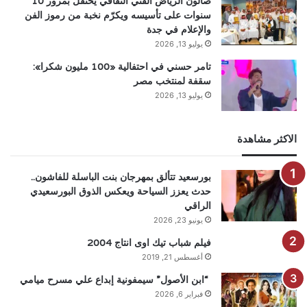
صالون الرياض الفني الثقافي يحتفل بمرور 10
سنوات على تأسيسه ويكرّم نخبة من رموز الفن
والإعلام في جدة
يوليو 13, 2026
تامر حسني في احتفالية «100 مليون شكرا»:
سقفة لمنتخب مصر
يوليو 13, 2026
الاكثر مشاهدة
بورسعيد تتألق بمهرجان بنت الباسلة للفاشون..
حدث يعزز السياحة ويعكس الذوق البورسعيدي
الراقي
يونيو 23, 2026
فيلم شباب تيك اوى انتاج 2004
أغسطس 21, 2019
“ابن الأصول” سيمفونية إبداع علي مسرح ميامي
فبراير 6, 2026