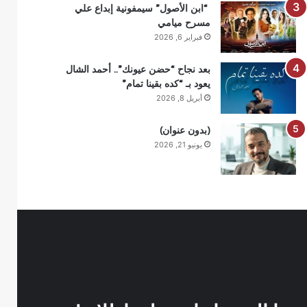
“ابن الأصول” سيمفونية إبداع علي
مسرح ميامي
فبراير 6, 2026
بعد نجاح “حضن عيونك”.. أحمد الشال
يعود بـ “كده بقينا تمام”
أبريل 8, 2026
(بدون عنوان)
يونيو 21, 2026