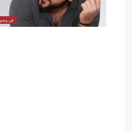
فن ونجو