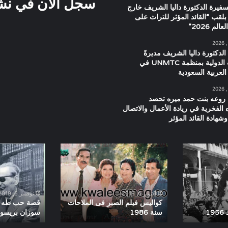
سجل الان في نشرت
سفيرة الدكتورة داليا الشريف خارج
بلقب “القائد المؤثر للتراث على
م 2026”
الدكتورة داليا الشريف مديرةً
للعلاقات الدولية بمنظمة UNMTC في
العربية السعودية
 روعه بنت حمد ميره تحصد
ه الفخرية في ريادة الأعمال والاتصال
شهادة القائد المؤثر
كواليس
قصة
فيلم
حب
الصبر
طه
فى
حسين
الملاحات
و
أكتوبر 6, 2019
نوفمبر 6, 2019
سنة
زوجته
كواليس فيلم الصبر فى الملاحات
قصة حب طه ح
1
سنة 1986
سوزان بريسو
1986
سوزان
بريسو