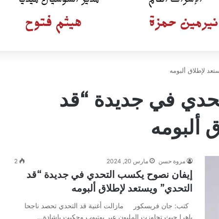
عد لإطلاق ألبومه
حدي في جديدة “قد
 ألبومه
مروة حسن
مارس 20, 2024
2
إيفان نصوح يكسب التحدي في جديدة “قد
التحدي” ويستعد لإطلاق ألبومه
كتب: جان فريسكور مازالت أغنية قد التحدي تحصد ناجحا
باهرا حيث تجاوزت المليون عبر يوتيوب وحكيت بإشادة…