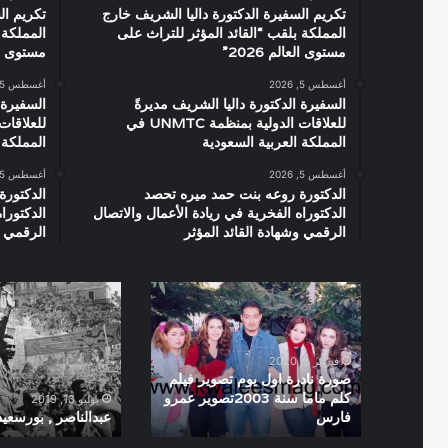
تكريم السفيرة الدكتورة داليا الشريف خارج
تكريم ال
المملكة بلقب “القائد المؤثر للتراث على
المملكة 
مستوى العالم 2026”
مستوى العال
أغسطس 5, 2026
أغسطس 5, 2026
السفيرة الدكتورة داليا الشريف مديرةً
السفيرة 
للعلاقات الدولية بمنظمة UNMTC في
المملكة العربية السعودية
المملكة 
أغسطس 5, 2026
أغسطس 5, 2026
الدكتورة روعه بنت حمد ميره تحصد
الدكتورة
الدكتوراه الفخرية في ريادة الأعمال والاتصال
الدكتورا
الرقمي وشهادة القائد المؤثر
الرقمي و
صورة
عبدالناصر
نادرة
,
اول
بورسعيد
يوم
1956
فبراير 5, 2020
تصوير
صورة نادرة اول يوم تصوير فيلم
فيلم
كلم ماما سنة 2003تصوير عمرو
يوليو 13, 2019
فارس
عبدالناصر , بورسعيد 956
كلم
ماما