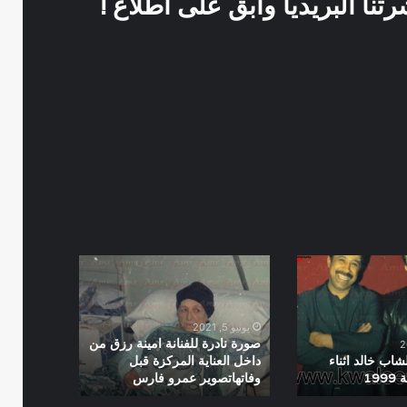
نا البريديا وابق على اطلاع !
صورة
نادرة
للفنانة
امينة
يونيو 5, 2021
رزق
صورة نادرة للفنانة امينة رزق من
من
شاب خالد اثناء
داخل العناية المركزة قبل
19
وفاتهاتصوير عمرو فارس
داخل
العناية