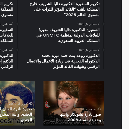
تكريم السفيرة الدكتورة داليا الشريف خارج
تكريم ال
المملكة بلقب “القائد المؤثر للتراث على
المملكة 
مستوى العالم 2026”
مستوى العال
أغسطس 5, 2026
أغسطس 5, 2026
السفيرة الدكتورة داليا الشريف مديرةً
السفيرة 
للعلاقات الدولية بمنظمة UNMTC في
المملكة العربية السعودية
المملكة 
أغسطس 5, 2026
أغسطس 5, 2026
الدكتورة روعه بنت حمد ميره تحصد
الدكتورة
الدكتوراه الفخرية في ريادة الأعمال والاتصال
الدكتورا
الرقمي وشهادة القائد المؤثر
الرقمي و
صور
صورة
نادرة
نادرة
لشويكار
للفنان
وابنتها
الراحل
أكتوبر 8, 2019
وحفيدتها
محمود
صورة نادرة للفنان 
ديسمبر 7, 2019
سنة
الجندى
صور نادرة لشويكار وابنتها
الجندى وابنة المخر
وحفيدتها سنة 2008
الجندى
2008
وابنة
المخرج