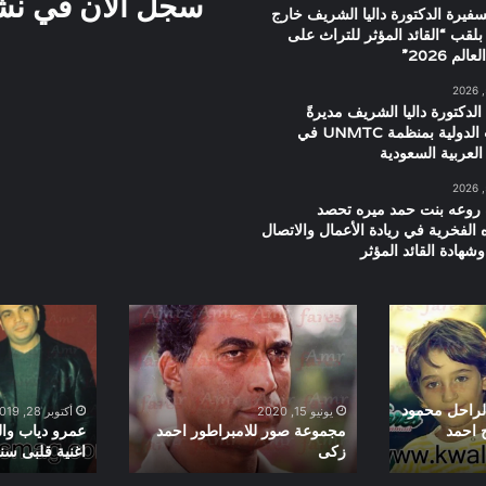
سجل الان في نشرت
سفيرة الدكتورة داليا الشريف خارج
بلقب “القائد المؤثر للتراث على
م 2026”
الدكتورة داليا الشريف مديرةً
للعلاقات الدولية بمنظمة UNMTC في
العربية السعودية
 روعه بنت حمد ميره تحصد
ه الفخرية في ريادة الأعمال والاتصال
شهادة القائد المؤثر
مجموعة
عمرو
صور
دياب
للامبراطور
والشاب
احمد
خالد
زكى
اثناء
الراحل محمود
يونيو 15, 2020
أكتوبر 28, 2019
اغنية
ج احمد
مجموعة صور للامبراطور احمد
عمرو دياب وال
زكى
اغنية قلبى سنة 99
قلبى
سنة