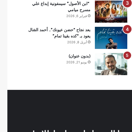
“ابن الأصول” سيمفونية إبداع علي
مسرح ميامي
فبراير 6, 2026
بعد نجاح “حضن عيونك”.. أحمد الشال
يعود بـ “كده بقينا تمام”
أبريل 8, 2026
(بدون عنوان)
يونيو 21, 2026