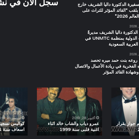
سجل الان في نشرت
سفيرة الدكتورة داليا الشريف خارج
بلقب “القائد المؤثر للتراث على
م 2026”
الدكتورة داليا الشريف مديرةً
للعلاقات الدولية بمنظمة UNMTC في
العربية السعودية
 روعه بنت حمد ميره تحصد
ه الفخرية في ريادة الأعمال والاتصال
شهادة القائد المؤثر
عمرو
كواليس
دياب
تسجيل
والشاب
اغنية
خالد
فيلم
اثناء
55
أكتوبر 28, 2019
سبتمبر 21, 2019
اغنية
اسعاف
 جواز بقرار
عمرو دياب والشاب خالد اثناء
اغنية قلبى سنة 1999
اسعاف سنة 2001
قلبى
سنة
سنة
2001