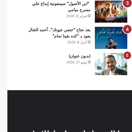
“ابن الأصول” سيمفونية إبداع علي
مسرح ميامي
فبراير 6, 2026
بعد نجاح “حضن عيونك”.. أحمد الشال
يعود بـ “كده بقينا تمام”
أبريل 8, 2026
(بدون عنوان)
يونيو 21, 2026