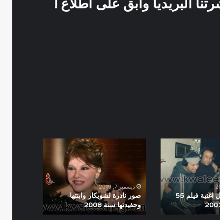
نا البريديا وابق على اطلاع !
صور
نادرة
لشويكار
وابنتها
وحفيدتها
ديسمبر 7, 2019
سنة
كواليس تسجيل اغنية فيلم 55
صور نادرة لشويكار وابنتها
وحفيدتها سنة 2008
2008