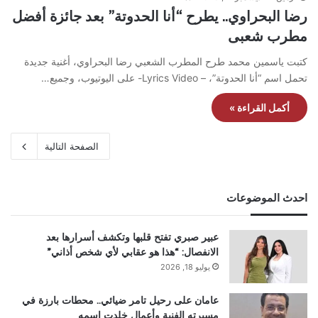
رضا البحراوي.. يطرح “أنا الحدوتة” بعد جائزة أفضل
مطرب شعبى
كتبت ياسمين محمد طرح المطرب الشعبي رضا البحراوي، أغنية جديدة
تحمل اسم “أنا الحدوتة”، – Lyrics Video- على اليوتيوب، وجميع…
أكمل القراءة »
الصفحة التالية
احدث الموضوعات
عبير صبري تفتح قلبها وتكشف أسرارها بعد
الانفصال: “هذا هو عقابي لأي شخص أذاني”
يوليو 18, 2026
عامان على رحيل تامر ضيائي.. محطات بارزة في
مسيرته الفنية وأعمال خلدت اسمه