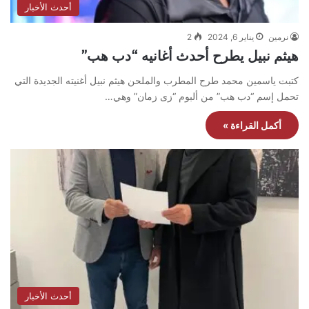
أحدث الأخبار
نرمين
يناير 6, 2024
2
هيثم نبيل يطرح أحدث أغانيه “دب هب”
كتبت ياسمين محمد طرح المطرب والملحن هيثم نبيل أغنيته الجديدة التي
تحمل إسم “دب هب” من ألبوم “زى زمان” وهي…
أكمل القراءة »
أحدث الأخبار