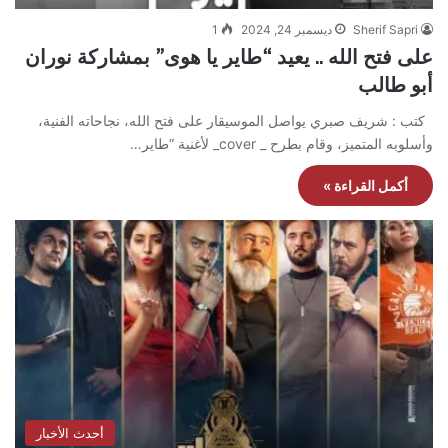
Sherif Sapri
ديسمبر 24, 2024
1
على فتح الله .. يعيد “طاير يا هوى” بمشاركة نوران
أبو طالب
كتب : شريف صبري يواصل الموسيقار على فتح الله، نجاحاته الفنية،
وأسلوبه المتميز، وقام بطرح _ cover_ لأغنية “طاير…
أكمل القراءة »
أحدث الأخبار