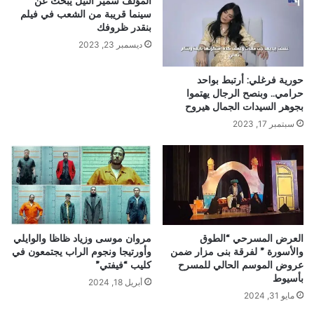
المؤلف سمير النيل يبحث عن
سينما قريبة من الشعب في فيلم
بنقدر ظروفك
ديسمبر 23, 2023
حورية فرغلي: أرتبط بواحد
حرامي.. وبنصح الرجال يهتموا
بجوهر السيدات الجمال هيروح
سبتمبر 17, 2023
العرض المسرحي “الطوق
مروان موسى وزياد ظاظا والوايلي
والأسورة ” لفرقة بنى مزار ضمن
وأورتيجا ونجوم الراب يجتمعون في
عروض الموسم الحالي للمسرح
كليب “فيفتي”
بأسيوط
أبريل 18, 2024
مايو 31, 2024