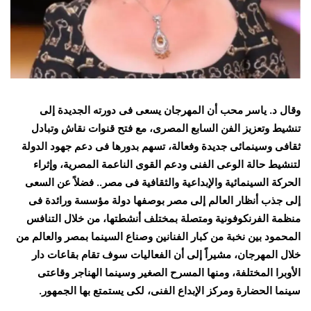
وقال د. ياسر محب أن المهرجان يسعى فى دورته الجديدة إلى
تنشيط وتعزيز الفن السابع المصرى، مع فتح قنوات نقاش وتبادل
ثقافى وسينمائى جديدة وفعالة، تسهم بدورها فى دعم جهود الدولة
لتنشيط حالة الوعى الفنى ودعم القوى الناعمة المصرية، وإثراء
الحركة السينمائية والإبداعية والثقافية فى مصر.. فضلاً عن السعى
إلى جذب أنظار العالم إلى مصر بوصفها دولة مؤسسة ورائدة فى
منظمة الفرنكوفونية ومتصلة بمختلف أنشطتها، من خلال التنافس
المحمود بين نخبة من كبار الفنانين وصناع السينما بمصر والعالم من
خلال المهرجان، مشيراً إلى أن الفعاليات سوف تقام بقاعات دار
الأوبرا المختلفة، ومنها المسرح الصغير وسينما الهناجر وقاعتى
سينما الحضارة ومركز الإبداع الفنى، لكى يستمتع بها الجمهور.