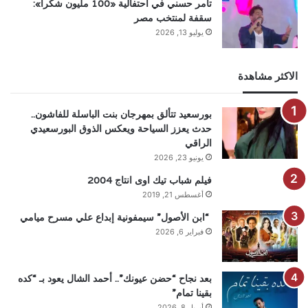
تامر حسني في احتفالية «100 مليون شكرا»:
سقفة لمنتخب مصر
يوليو 13, 2026
الاكثر مشاهدة
بورسعيد تتألق بمهرجان بنت الباسلة للفاشون..
حدث يعزز السياحة ويعكس الذوق البورسعيدي
الراقي
يونيو 23, 2026
فيلم شباب تيك اوى انتاج 2004
أغسطس 21, 2019
“ابن الأصول” سيمفونية إبداع علي مسرح ميامي
فبراير 6, 2026
بعد نجاح “حضن عيونك”.. أحمد الشال يعود بـ “كده
بقينا تمام”
أبريل 8, 2026