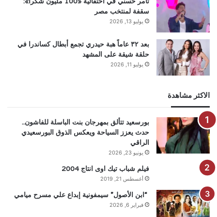
تامر حسني في احتفالية «100 مليون شكرا»:
سقفة لمنتخب مصر
يوليو 13, 2026
بعد ٣٢ عاماً هبة حيدري تجمع أبطال كساندرا في
حلقة شيقة على المشهد
يوليو 11, 2026
الاكثر مشاهدة
بورسعيد تتألق بمهرجان بنت الباسلة للفاشون..
حدث يعزز السياحة ويعكس الذوق البورسعيدي
الراقي
يونيو 23, 2026
فيلم شباب تيك اوى انتاج 2004
أغسطس 21, 2019
“ابن الأصول” سيمفونية إبداع علي مسرح ميامي
فبراير 6, 2026