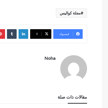
مجلة كواليس
لينكدإن
فيسبوك
‫X
Noha
مقالات ذات صلة