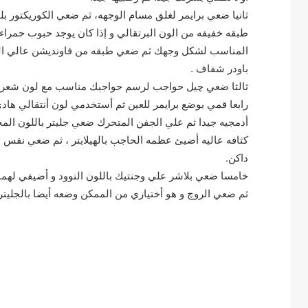
ثانيا ضعي برايمر لغلق مسام الوجهه، ثم ضعي الكوريكتور ب
طبقه خفيفه من الون البرتقالي و إذا كان يوجد حبوب حمراء 
المناسب لشكل وجهك ثم ضعي طبقه من فاونديشن عالي التغطي
باودر شفاف .
ثالثا ضعي چيل حواجب لرسم حواجبك مناسب مع لون شعرك
رابعا قمي بوضع برايمر للعين ثم أستخدمي لون أنتقالي هادئ
أدمجيه جيدا ثم علي الجفن المتحرك ضعي جليتر باللون 
كثافه عاليه أضيئ عظمه الحاجب بالهيلايتر ، ثم ضعي نفس 
داكن.
خامسا ضعي بلاشر علي وجنتيك باللون النوود و أضيفي لهما ه
ثم ضعي الروچ و هو أختياري من الممكن وضعه أيضا بالجليتر