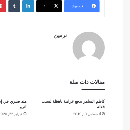
لينكدإن
فيسبوك
‫X
نرمين
مقالات ذات صلة
كاظم الساهر يدفع غرامة باهظة لسبب
هند صبري في إي
فعله
اترو
أغسطس 13, 2019
فبراير 22, 2020