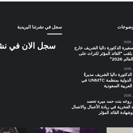
وضوعات
سجل في نشرتنا البريدية
سجل الان في نشرت
سفيرة الدكتورة داليا الشريف خارج
بلقب “القائد المؤثر للتراث على
م 2026”
الدكتورة داليا الشريف مديرةً
للعلاقات الدولية بمنظمة UNMTC في
العربية السعودية
 روعه بنت حمد ميره تحصد
ه الفخرية في ريادة الأعمال والاتصال
شهادة القائد المؤثر
صورة
العرض