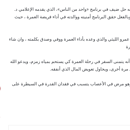
حل ضيف في برنامج «واحد من الناس»، الذي يقدمه الإعلامي د.
بالفعل حقق البرنامج أمنيته ووالدته في أداء فريضة العمرة ، حيث
مرو الليثي والذي وعده بأداء العمرة ووفي وصدق بكلمته ، وان شاء
رة
نه يتمنى السفر في رحلة العمرة كي يستحم بمياه زمزم، ويدعو الله
مرة أخرى، ويحاول تعويض المال الذي أنفقه.
ف عن مرضه بأنه يعاني من مرض يُسمى الـ«ms»، وهو مرض في الأعصاب يتسبب في فقدان القدرة في السيطرة على