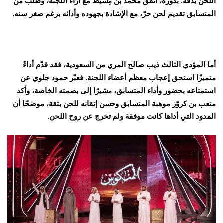
اللحن بدقة. بدوره، اتفق محمد بن مِشيط مع آراء اللجنة، وطلب من
المتسابق تقديم لحن حرّ، مع الإشادة بجهوده وأدائه برغم صغر سنه.
أما المؤدي الثالث ذيب صالح المري من السعودية، فقد قدّم أداءً
متميزًا استحق إعجاب معظم أعضاء اللجنة. فعبّر حمود جلوي عن
استمتاعه بحضور وأداء المتسابق، مشيرًا إلى بصمته الخاصة، وأكد
متعب بن كروّز موهبة المتسابق وحسن إتقانه للحن بثقة، موضحًا أن
المدود التي أداها كانت موفقة ولم تخرج عن روح اللحن.