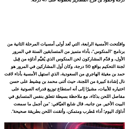
وافتُتحت الأمسية الرابعة، التي تُعد أولى أمسيات المرحلة الثانية من
برنامج “المنكوس”، بأداء متميز من المتسابقين الستة في المرور
الأول، و قدّم المشاركون لحن المنكوس الذي يُقيَّم أداؤه من قِبل
لجنة التحكيم بواقع 50 درجة، وكان أول المشاركين في المرور هو
حمد بن مغيثة الهاجري من السعودية، الذي استهل الأمسية بأداء لافت
نال إشادة كبيرة من اللجنة، حيث أثنى محمد بن مِشيط على حسن
اختياره للأبيات، مشيرًا إلى أنه استطاع توزيع قدراته الصوتية على
مفاصل اللحن بذكاء، مع ملاحظة بسيطة تتعلق بنفس المتسابق في
البيت الأخير. من جانبه، قال شايع العيّافي: “من أجمل ما سمعت
أداؤك اليوم؛ أداء مُطرب ومتمكن، وأتقنت اللحن بطريقة صحيحة”.