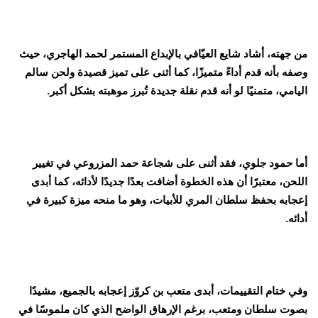
من جهته، أشاد شايع العيّافي بالإبداع المستمر لحمد الهاجري، حيث
وصفه بأنه قدم أداءً متميزًا، كما أثنى على تميز قصيدة ولحن سالم
اليامي، متمنيًا لو أنه قدم نقلة جديدة تُبرز موهبته بشكل أكبر.
أما حمود جلوي، فقد أثنى على شجاعة حمد المزروعي في تغيير
اللحن، معتبرًا أن هذه الخطوة أضافت بعدًا جديدًا لأدائه، كما أبدى
إعجابه بحفظ سلطان المري للأبيات، وهو ما منحه ميزة كبيرة في
أدائه.
وفي ختام التقييمات، أبدى متعب بن كروّز إعجابه بالجميع، مشيدًا
بصوت سلطان ومتعب، برغم الإرهاق الواضح الذي كان ملموسًا في