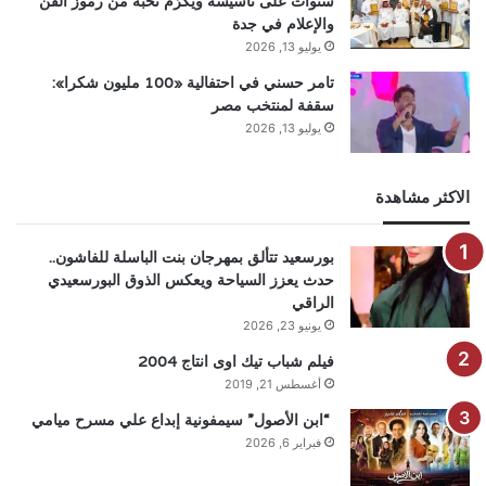
سنوات على تأسيسه ويكرّم نخبة من رموز الفن
والإعلام في جدة
يوليو 13, 2026
تامر حسني في احتفالية «100 مليون شكرا»:
سقفة لمنتخب مصر
يوليو 13, 2026
الاكثر مشاهدة
بورسعيد تتألق بمهرجان بنت الباسلة للفاشون..
حدث يعزز السياحة ويعكس الذوق البورسعيدي
الراقي
يونيو 23, 2026
فيلم شباب تيك اوى انتاج 2004
أغسطس 21, 2019
“ابن الأصول” سيمفونية إبداع علي مسرح ميامي
فبراير 6, 2026