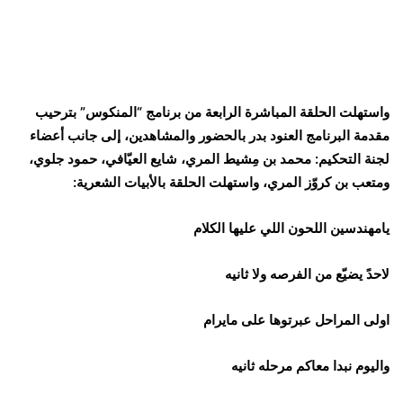
واستهلت الحلقة المباشرة الرابعة من برنامج “المنكوس” بترحيب
مقدمة البرنامج العنود بدر بالحضور والمشاهدين، إلى جانب أعضاء
لجنة التحكيم: محمد بن مِشيط المري، شايع العيّافي، حمود جلوي،
ومتعب بن كروّز المري، واستهلت الحلقة بالأبيات الشعرية:
يامهندسين اللحون اللي عليها الكلام
لاحدً يضيّع من الفرصه ولا ثانيه
اولى المراحل عبرتوها على مايرام
واليوم نبدا معاكم مرحله ثانيه