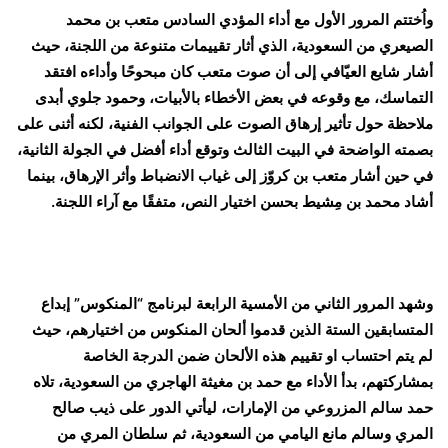
واُختتم المرور الأول مع أداء المؤدي السادس متعب بن محمد
الصيعري من السعودية، الذي أثار تقييمات متنوعة من اللجنة، حيث
أشار شايع العيّافي إلى أن صوت متعب كان مبحوحًا وأداءه افتقد
التماسك، مع وقوعه في بعض الأخطاء بالأبيات، وحمود جلوي أبدى
ملاحظة حول تأثير إرهاق الصوت على الجوانب الفنية، لكنه أثنى على
بصمته الواضحة في البيت الثالث وتوقع أداء أفضل في الجولة الثانية،
في حين أشار متعب بن كروّز إلى غياب الانضباط وأثر الإرهاق، بينما
أشاد محمد بن مِشيط بحسن اختيار النص، متفقًا مع آراء اللجنة.
وشهد المرور الثاني من الأمسية الرابعة لبرنامج “المنكوس” إبداع
المتسابقين الستة الذين قدموا ألحان المنكوس من اختيارهم، حيث
لم يتم احتساب او تقييم هذه الألحان ضمن الدرجة الخاصة
بمشاركتهم، بدأ الأداء مع حمد بن مغيثة الهاجري من السعودية، تلاه
حمد سالم المزروعي من الإمارات، ليأتي الدور على ذيب صالح
المري وسالم مانع اليامي من السعودية، ثم سلطان المري من