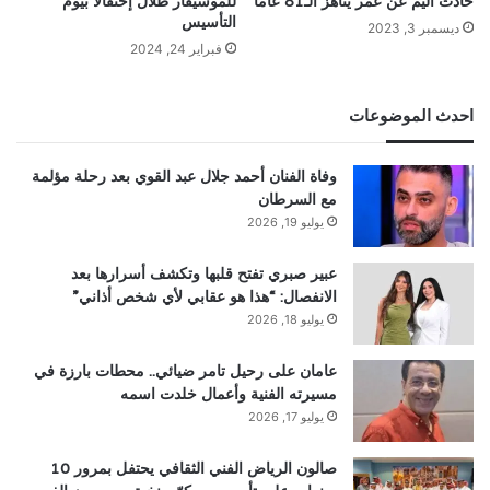
حادث أليم عن عمر يناهز الـ81 عاماً
للموسيقار طلال إحتفالًا بيوم
التأسيس
ديسمبر 3, 2023
فبراير 24, 2024
احدث الموضوعات
وفاة الفنان أحمد جلال عبد القوي بعد رحلة مؤلمة
مع السرطان
يوليو 19, 2026
عبير صبري تفتح قلبها وتكشف أسرارها بعد
الانفصال: “هذا هو عقابي لأي شخص أذاني”
يوليو 18, 2026
عامان على رحيل تامر ضيائي.. محطات بارزة في
مسيرته الفنية وأعمال خلدت اسمه
يوليو 17, 2026
صالون الرياض الفني الثقافي يحتفل بمرور 10