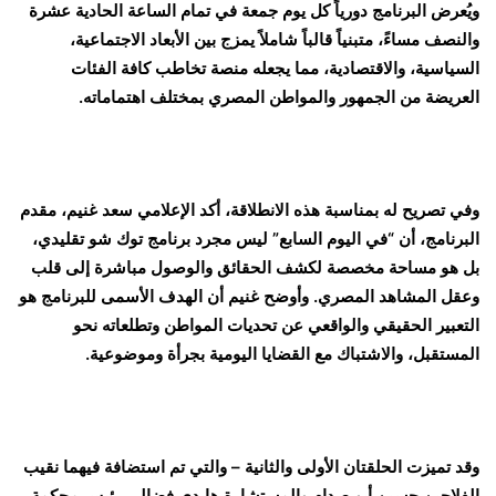
​ويُعرض البرنامج دورياً كل يوم جمعة في تمام الساعة الحادية عشرة
والنصف مساءً، متبنياً قالباً شاملاً يمزج بين الأبعاد الاجتماعية،
السياسية، والاقتصادية، مما يجعله منصة تخاطب كافة الفئات
العريضة من الجمهور والمواطن المصري بمختلف اهتماماته.
​وفي تصريح له بمناسبة هذه الانطلاقة، أكد الإعلامي سعد غنيم، مقدم
البرنامج، أن “في اليوم السابع” ليس مجرد برنامج توك شو تقليدي،
بل هو مساحة مخصصة لكشف الحقائق والوصول مباشرة إلى قلب
وعقل المشاهد المصري. وأوضح غنيم أن الهدف الأسمى للبرنامج هو
التعبير الحقيقي والواقعي عن تحديات المواطن وتطلعاته نحو
المستقبل، والاشتباك مع القضايا اليومية بجرأة وموضوعية.
​وقد تميزت الحلقتان الأولى والثانية – والتي تم استضافة فيهما نقيب
الفلاحين حسين أبو صدام والمستشارة هايدي فضالي رئيس محكمة