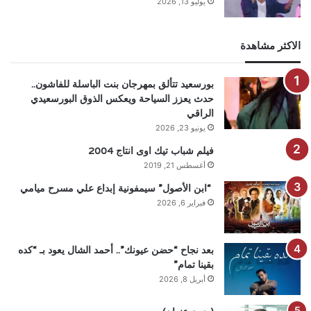
يوليو 13, 2026
الاكثر مشاهدة
بورسعيد تتألق بمهرجان بنت الباسلة للفاشون..
حدث يعزز السياحة ويعكس الذوق البورسعيدي
الراقي
يونيو 23, 2026
فيلم شباب تيك اوى انتاج 2004
أغسطس 21, 2019
“ابن الأصول” سيمفونية إبداع علي مسرح ميامي
فبراير 6, 2026
بعد نجاح “حضن عيونك”.. أحمد الشال يعود بـ “كده
بقينا تمام”
أبريل 8, 2026