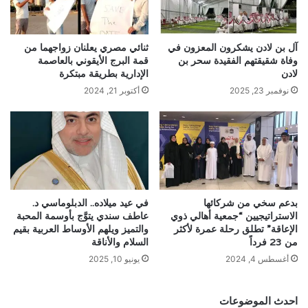
آل بن لادن يشكرون المعزون في
ثنائي مصري يعلنان زواجهما من
وفاة شقيقتهم الفقيدة سحر بن
قمة البرج الأيقوني بالعاصمة
لادن
الإدارية بطريقة مبتكرة
نوفمبر 23, 2025
أكتوبر 21, 2024
بدعم سخي من شركائها
في عيد ميلاده.. الدبلوماسي د.
الاستراتيجيين “جمعية أهالي ذوي
عاطف سندي يتوَّج بأوسمة المحبة
الإعاقة” تطلق رحلة عمرة لأكثر
والتميز ويلهم الأوساط العربية بقيم
من 23 فرداً
السلام والأناقة
أغسطس 4, 2024
يونيو 10, 2025
احدث الموضوعات