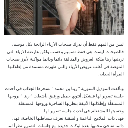
ليس من المهم فقط أن ندرك صيحات الأزياء الرائجة بكل موسم،
فالصيحات ليست هي فقط تصميم وحسب ولكن عارضة الازياء التى
تردتيها ريتا ملكة العروض والمتالقة دائما ودائما مواكبة لأبرز صيحات
الموضة فى أغلب عروض الأزياء والتي ظهرت مستمدة من إطلالتها
المرأة الجذابه.
وتألقت الموديل السورية ” ريتا بن محمد “ بسحرها الجذاب فى أحدث
جلسة تصوير لها فبشكل أنثوي جميل ورقيق ،أشعلت ” ريتا “ بروحها
المستقلّة وإطلالتها الأنيقة بنظرتها الساحرة وروحها المستقلة
وحسيتها المشتعلة, فى أحدث جلسة تصوير لها.
فهى ذات الملامح الناعمة والشقية تعرف ببساطتها الخاصة، فهى
دائما تفاجئ محبيها بعدة لوكات جديدة مع جلسات التصوير نظراً لما