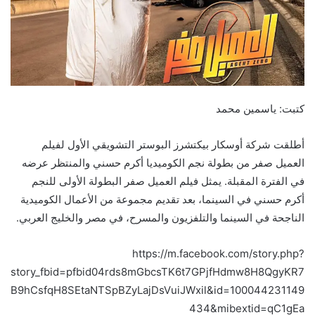
كتبت: ياسمين محمد
أطلقت شركة أوسكار بيكتشرز البوستر التشويقي الأول لفيلم
العميل صفر من بطولة نجم الكوميديا أكرم حسني والمنتظر عرضه
في الفترة المقبلة. يمثل فيلم العميل صفر البطولة الأولى للنجم
أكرم حسني في السينما، بعد تقديم مجموعة من الأعمال الكوميدية
الناجحة في السينما والتلفزيون والمسرح، في مصر والخليج العربي.
https://m.facebook.com/story.php?
story_fbid=pfbid04rds8mGbcsTK6t7GPjfHdmw8H8QgyKR7
B9hCsfqH8SEtaNTSpBZyLajDsVuiJWxil&id=100044231149
434&mibextid=qC1gEa