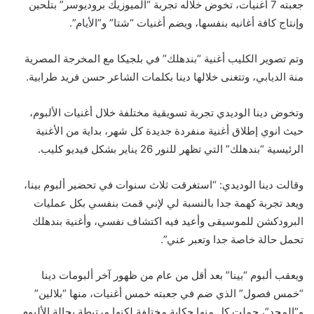
جعبته 7 أغنيات، تخوض خلاله تجربة “الميوزيك بروديوسر” بتلحين
وإنتاج كافة أغانيه بنفسها، ويضم أغنيات “شتا” و”الأيام”.
وتم تصوير الكليب أغنية “بندهلك” في بلجيكا مع المخرجة المصرية
منة الديابي، وتتغنى خلالها دينا بكلمات الشاعر حسن فريد طرابية.
وتخوض دينا الوديدي تجربة تسويقية مختلفة خلال أغنيات الألبوم،
حيث انوي إطلاق أغنية منفردة جديدة كل شهر، بداية من الأغنية
الرئيسية “بندهلك” التي تظهر للنور 26 يناير بشكل فيديو كليب.
وقالت دينا الوديدي: “استغرقت ثلاث سنوات في تحضير ألبوم بينا،
ويعد تجربة كهمة جدا بالنسبة لي لإني قمت بنفسي بكل عمليات
البرودكشن للموسيقى وأعيد فيه اكتشاف نفسي، وأغنية بندهلك
تحمل حالة خاصة جدا وتعبر عني”.
ويعقب ألبوم “بينا” بعد أقل من عام من ظهور آخر ألبومات دينا
“خمس فصول” الذي ضم في جعبته خمس أغنيات، منها “بلالين”
و”المجد”، حملت كل منها حكاية مختلفة لكنها مرتبطة بحالة الألبوم