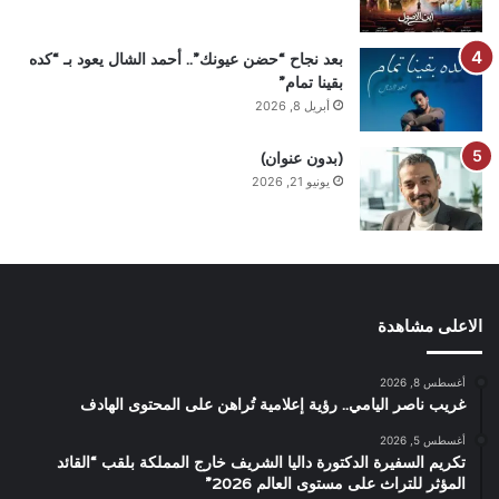
بعد نجاح “حضن عيونك”.. أحمد الشال يعود بـ “كده
بقينا تمام”
أبريل 8, 2026
(بدون عنوان)
يونيو 21, 2026
الاعلى مشاهدة
أغسطس 8, 2026
غريب ناصر اليامي.. رؤية إعلامية تُراهن على المحتوى الهادف
أغسطس 5, 2026
تكريم السفيرة الدكتورة داليا الشريف خارج المملكة بلقب “القائد
المؤثر للتراث على مستوى العالم 2026”