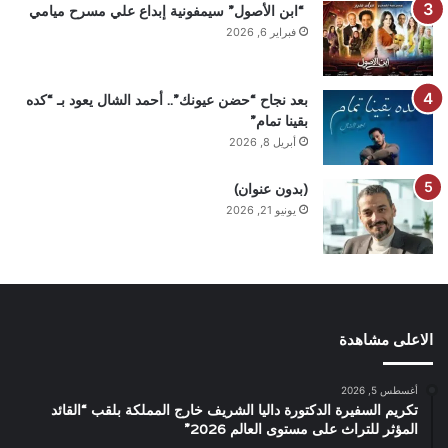
“ابن الأصول” سيمفونية إبداع علي مسرح ميامي
فبراير 6, 2026
بعد نجاح “حضن عيونك”.. أحمد الشال يعود بـ “كده
بقينا تمام”
أبريل 8, 2026
(بدون عنوان)
يونيو 21, 2026
الاعلى مشاهدة
أغسطس 5, 2026
تكريم السفيرة الدكتورة داليا الشريف خارج المملكة بلقب “القائد
المؤثر للتراث على مستوى العالم 2026”