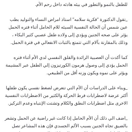
للطفل بالنمو والتطور في بيئه هادئه داخل رحم الأم.
_تقول الدكتورة “فكرية سلامه” استاذ امراض النساء والتوليد بطب
عين شمس أن الحالة النفسية السيئه للام الحامل أثناء فتره الحمل
يؤثر على صحه الجنين ويؤدي إلى ولاده طفل عصبي كثير البكاء ،
وذلك بالمقارنة بآلام التي تتمتع بالثبات الانفعالي في فترة الحمل.
كما أكدت أن العصبية الزائدة والقلق النفسي لدي الأم أثناء فتره
الحمل يؤدي إلى وصول هرمون الكورتيزون إلي الطفل عبر المشيمة
ويؤثر على نموه ويكون وزنه أقل من الطبيعي.
_وبناء على الدراسات أن الأم التي تتعرض لضغط نفسي يكون طفلها
أكثر عرضة لاضطرابات فرط الحركة والكثير من الاضطرابات النفسية
الاخرى مثل اضطرابات النطق والكلام وتشتت الإنتباه وعدم التركيز.
_اضف الي ذلك أن الأم الحامل إذا كانت غير راضية عن الحمل وتشعر
بالضيق تجاه الجنين بسبب الألم الجسدي فإن هذه المشاعر تصل