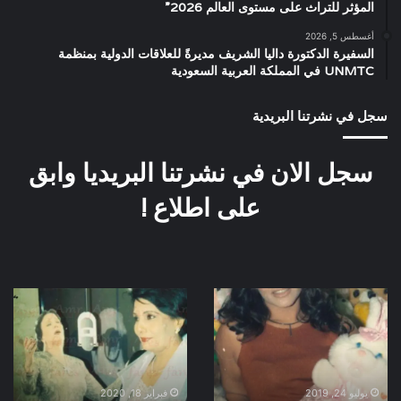
المؤثر للتراث على مستوى العالم 2026”
أغسطس 5, 2026
السفيرة الدكتورة داليا الشريف مديرةً للعلاقات الدولية بمنظمة
UNMTC في المملكة العربية السعودية
سجل في نشرتنا البريدية
سجل الان في نشرتنا البريديا وابق
على اطلاع !
علا
العرض
غانم
الخاص
كواليس
لفيلم
فيلم
كوكب
سهر
الشرق
الليالي
سنه
يوليو 24, 2019
فبراير 18, 2020