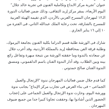
عنوان “تجربة مركز الابداع وتكاملية الفنون في تجربة خالد جلال”
اليوم الأربعاء، بمقر مركز إربد الثقافى، وذلك ضمن فعاليات الدورة
الـ١٢ لمهرجان المسرح العربي بالأردن، الذي تقيمه الهيئة العربية
للمسرح بالشارقة، تحت رعاية الملك عبدالله الثاني، فى الفترة من
١٠ إلي ١٦ يناير الجاري .
شارك فى الورشة طلبة قسم الدراما بكلية الفنون بجامعة اليرموك،
وطلبة فرقة الفن بمحافظة إربد بالمملكة الأردنية، وقد أعرب جلال
عن سعادته بالندوة وما حققته الورشة من نتيجة مبهرة وتفاعل رائع
بينه وبين الطلاب، وقد أدار الندوة الفنان باسم الدلقموني، ومنسق
الندوة الفنان صالح حمدوني .
كما قدم جلال ضمن فعاليات المهرجان ندوة “الإرتجال والعمل
الجماعى – فى بناء العرض فى تجارب مركز الإبداع” بجانب ندوة
وورشة اليوم، وحازت ندوة الإرتجال والعمل الجماعى على إعجاب
الحضور الذين أشادوا بها، وحققت تجاوبا كبيرا جدا من جميع ضيوف
المهرجان .