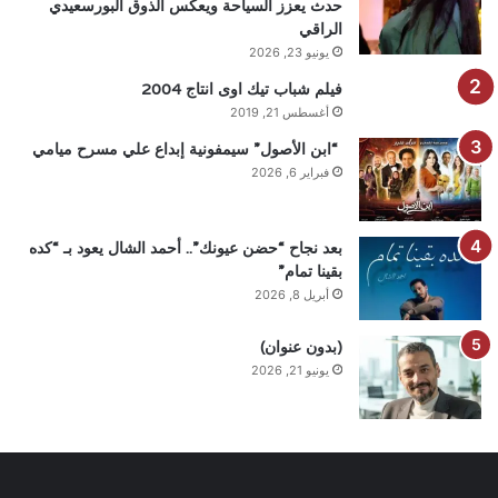
حدث يعزز السياحة ويعكس الذوق البورسعيدي
الراقي
يونيو 23, 2026
فيلم شباب تيك اوى انتاج 2004
أغسطس 21, 2019
“ابن الأصول” سيمفونية إبداع علي مسرح ميامي
فبراير 6, 2026
بعد نجاح “حضن عيونك”.. أحمد الشال يعود بـ “كده
بقينا تمام”
أبريل 8, 2026
(بدون عنوان)
يونيو 21, 2026