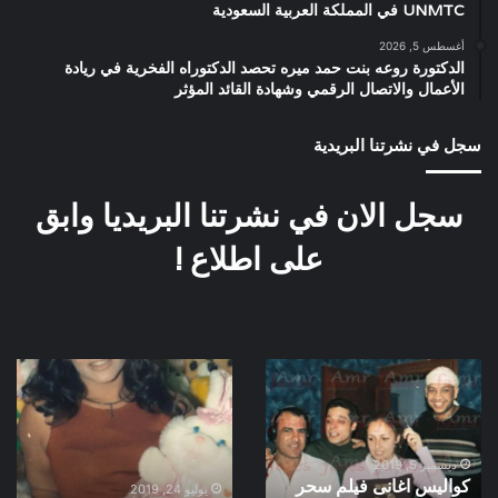
UNMTC في المملكة العربية السعودية
أغسطس 5, 2026
الدكتورة روعه بنت حمد ميره تحصد الدكتوراه الفخرية في ريادة
الأعمال والاتصال الرقمي وشهادة القائد المؤثر
سجل في نشرتنا البريدية
سجل الان في نشرتنا البريديا وابق
على اطلاع !
كواليس
علا
اغانى
غانم
فيلم
كواليس
سحر
فيلم
العيون
سهر
ديسمبر 5, 2019
كواليس اغانى فيلم سحر
سنة
الليالي
يوليو 24, 2019