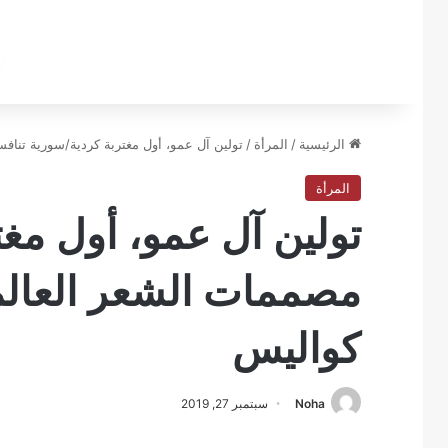
الرئيسية
/
المرأة
/
تولين آل عمو، أول مغتربة كردية/سورية تنا
المرأة
تولين آل عمو، أول مغ
مصممات الشعر العالم
كواليس
Noha
سبتمبر 27, 2019