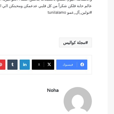
عالم حابة قلكن شكراً من كل قلبي عدعمكن ومحبتكن الي انا 
#تولين_آل_عمو tunilalamo
مجلة كواليس
لينكدإن
فيسبوك
‫X
Noha