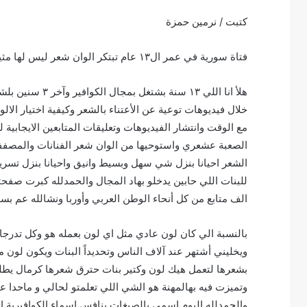
كتبت / نرمين حمزة
فتاة سورية في عمر ال١٣ عام تبتكر الوان شعر ليس لها مثيل
هلأ انا اللي ١٣
خلال فيديوهات توعية عن الأعتناء بالشعر وكيفية اختيار الا
مع الوقت وانتشار الفيديوهات وتعليقات المتابعين الايجابي
الصعبة عشعري واستوحيها من الوان شعر الفنانات والمصفف
الشعر احيانا بنزل شي سهل وبسيط وانيق واحيانا بنزل تسري
للبنات اللي حابين يدخلو بهاد المجال والحمدلله كبرت صفح
الف متابع من كل أنحاء الوطن العربي وأوربا ونشالله عم بسعى
بالنسبة الي كان لون عادي مثل اي لون بعمله هو وكل تدرجا
ويخليني أشتهر عند آلاف الناس وتحديداً البنات ويكون لون 
بشعرها لتعمل هيك لون وكتير بنات حترق شعرها كرمال يطل
وتميزت فيه بهالمهنة هو الشي اللي تعلمتو لحالي و ماحدا علم
والحمدلله اليوم اسمي بالصبغات بنافس اسماء الكوافيرية العال