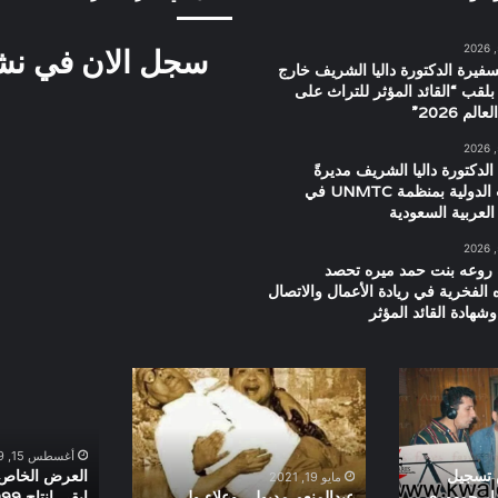
سجل الان في نشرت
سفيرة الدكتورة داليا الشريف خارج
بلقب “القائد المؤثر للتراث على
م 2026”
الدكتورة داليا الشريف مديرةً
للعلاقات الدولية بمنظمة UNMTC في
العربية السعودية
 روعه بنت حمد ميره تحصد
ه الفخرية في ريادة الأعمال والاتصال
شهادة القائد المؤثر
عبدالمنعم
العرض
مدبولى
الخاص
وعلاء
لفيلم
ولى
ولا
أغسطس 15, 2019
الدين
فى
 تسجيل
العرض الخاص ل
مايو 19, 2021
النية
رار جمهورى
عبدالمنعم مدبولى وعلاء ولى