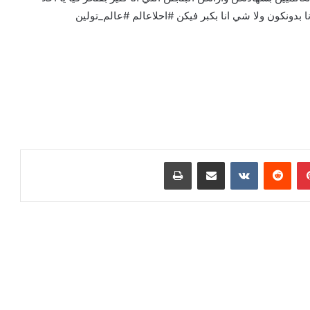
بدونكون ولا شي انا بكبر فيكن #احلاعالم #عالم_تولين
بينتيريست
مشاركة عبر البريد
طباعة