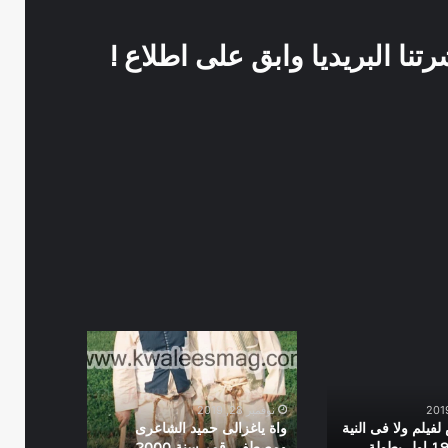
نا البريديا وابق على اطلاع !
واة
ياغزالى
حميد
الشاعرى
نوفمبر 28, 2019
ومصطفى
فيلم ولا فى النية
واة ياغزالى حميد الشاعرى
قمر
ابقى انتاج 1999 اول بطولة
ومصطفى قمر سنة 2000