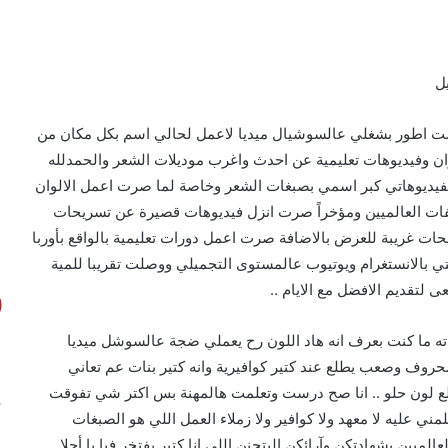
 سنة بشتغل بمجال الكوافير وآخر ٣ سنين بلشت اطور بشغلي عالسوشيال ميديا لاعمل لحالي اسم بكل مكان من
لوان وفيديوهات تعليمية عن احدث واغرب موديلات الشعر والحمدلله
ة لفيديوهاتي كبر اسمي بصبغات الشعر وخاصة لما صرت اعمل الالوان
ات العالميين ومؤخراً صرت انزل فيديوهات قصيرة عن تسريحات
حات غريبة للعرض بالاضافة صرت اعمل دورات تعليمية بالواقع بأوربا
تي بالانستغرام ويوتيوب عالمستوى التجميلي ووصلت تقريبا للمية
 لتقديم الافضل مع الايام ..
ته ما كنت بعرف انه هاد اللون رح يعملي ضجة عالسوشل ميديا
محروف وصعب يطلع عند كتير كوافيرية وانه كتير بنات عم تعاني
ع لون حلو .. انا صح درست وتعلمت هالمهنة بس اكتر شي تفوقت
ني عليه لا معهد ولا كوافير ولا زملاء العمل اللي هو الصبغات
ميين بشهادتكن وآرائكن البتجنن اللي انا كتير بفتخر فيا يا أحلا