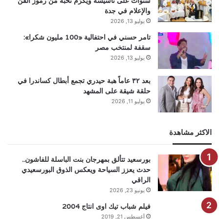
سنوات على تأسيسه ويكرّم نخبة من رموز الفن
والإعلام في جدة
يوليو 13, 2026
تامر حسني في احتفالية «100 مليون شكرا»:
سقفة لمنتخب مصر
يوليو 13, 2026
بعد ٣٢ عاماً هبة حيدري تجمع أبطال كساندرا في
حلقة شيقة على المشهد
يوليو 11, 2026
الاكثر مشاهدة
بورسعيد تتألق بمهرجان بنت الباسلة للفاشون..
حدث يعزز السياحة ويعكس الذوق البورسعيدي
الراقي
يونيو 23, 2026
فيلم شباب تيك اوى انتاج 2004
أغسطس 21, 2019