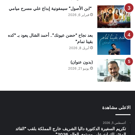
“ابن الأصول” سيمفونية إبداع علي مسرح ميامي
فبراير 6, 2026
بعد نجاح “حضن عيونك”.. أحمد الشال يعود بـ “كده
بقينا تمام”
أبريل 8, 2026
(بدون عنوان)
يونيو 21, 2026
الاعلى مشاهدة
أغسطس 5, 2026
تكريم السفيرة الدكتورة داليا الشريف خارج المملكة بلقب “القائد
المؤثر للتراث على مستوى العالم 2026”