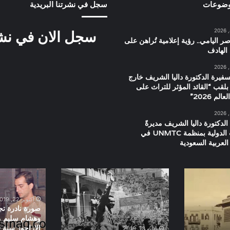
وضوعات
سجل في نشرتنا البريدية
سجل الان في نشرت
ر اليامي.. رؤية إعلامية تُراهن على
الهادف
سفيرة الدكتورة داليا الشريف خارج
بلقب “القائد المؤثر للتراث على
م 2026”
الدكتورة داليا الشريف مديرةً
للعلاقات الدولية بمنظمة UNMTC في
العربية السعودية
عبدالناصر
صورة
,
نادرة
بورسعيد
تجمع
أكتوبر 22, 2019
1956
عمر
صورة نادرة ت
الشريف
وهشام سليم م
وهشام
يوليو 13, 2019