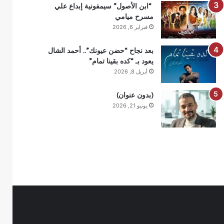
“ابن الأصول” سيمفونية إبداع علي
مسرح ميامي
فبراير 6, 2026
بعد نجاح “حضن عيونك”.. أحمد الشال
يعود بـ “كده بقينا تمام”
أبريل 8, 2026
(بدون عنوان)
يونيو 21, 2026