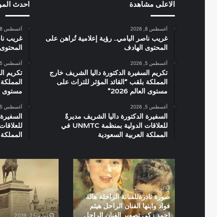
الاعلى مشاهدة
احدث الم
أغسطس 8, 2026
أغسطس 8, 2026
غريب ناصر اليامي.. رؤية إعلامية تُراهن على
غريب ناص
المحتوى الهادف
المحتوى 
أغسطس 5, 2026
أغسطس 5, 2026
تكريم السفيرة الدكتورة داليا الشريف خارج
تكريم ال
المملكة بلقب “القائد المؤثر للتراث على
المملكة 
مستوى العالم 2026”
مستوى العال
أغسطس 5, 2026
أغسطس 5, 2026
السفيرة الدكتورة داليا الشريف مديرةً
السفيرة 
للعلاقات الدولية بمنظمة UNMTC في
المملكة العربية السعودية
المملكة 
صورة
العتبة
نادرةللفنانة
1871
الراحلة
يونيو 9, 2021
هالة
صورة نادرةللفنانة الراحلة هالة
فواد
فواد وابنها الفنان الراحل هيثم
وابنها
احمد زكى تصوير الفنان الراحل
يوليو 25, 2019