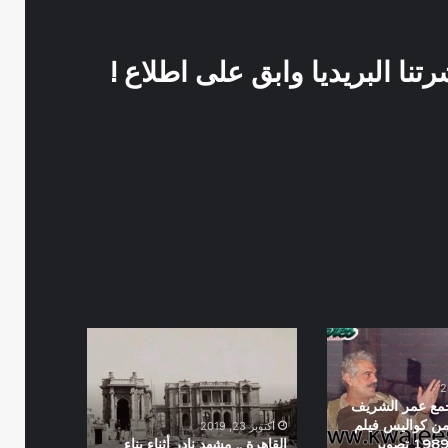
نا البريديا وابق على اطلاع !
القاهرة
..
مشهد
نادر
جمع عمر الشريف
أثناء
ن كواليس فيلم
أكتوبر 23, 2019
بناء
الاراجوز سنة 1989 تصوير
القاهرة .. مشهد نادر أثناء بناء