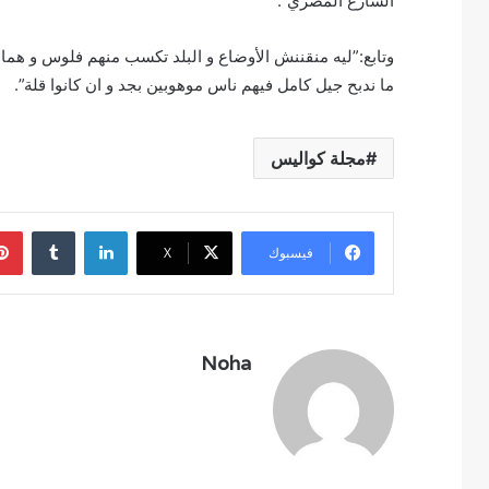
الشارع المصري”.
وتابع:”ليه منقننش الأوضاع و البلد تكسب منهم فلوس و هما
ما ندبح جيل كامل فيهم ناس موهوبين بجد و ان كانوا قلة”.
مجلة كواليس
لينكدإن
فيسبوك
‫X
Noha