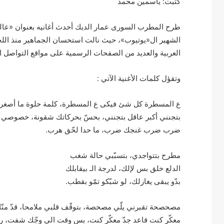
كتبت: ياسمين محمد
الشهير ال«يوتيوب»، حيث نالت استحسان الجماهير منذ اللح
العربية والعديد من الصفحات الرسمية على مواقع التواصل ا
وتقؤل كلمات الأغنية الآتي :
ع المسطرة كل شئ فيكى ع المسطرة، كلمة حلوة ما أصغرا
بتجنني أكبر عاقل بتجنني، بحسّ بحركاتك شقونة، خصوصي 
ضرب ضرب غنجك ضرب، ما حدا لحّق هرب.
مطرح بتتواجدي، بتسبّبي حالة شغب
الدلع خلق بس لإلك، لدرجة الـ بيقابلك
بدّو يبقى يغازلك، لو شبّكو تمّو بقطب.
مصحصحة تقبرني يلّي مصحصة، بتوقّف قلبي ملامحا، قدّ منّا ج
معكّر كنت قاعد جدّ معكّر كنت، بس وقت الي وجّك شفت، ر