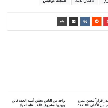
ري
عمار الديك
مجلة كواليس
بينتيريست
مشاركة عبر البريد
طباعة
در قراراً بتعيين عمرو
واحد من الناس يحقق أمنية الجدة فاتن
مجلس الأعلي للثقافة ”
ويهديها مشروع بقالة .. قناة الحياة