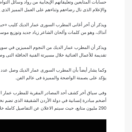
حسابات المتابعين وتعليقاتهم الإيجابية من رواد وسائل التو
والإعلام الذى نال رضاءهم وثناءهم على العمل المميز الذى
ويذكر أن آخر أغانى المطرب السورى عمار الديك كليب «حب
آنذاك، وهو من كلمات وألحان الشاعر زياد جديد وتوزيع موس
ويذكر أن المطرب عمار الديك من النجوم المميزين في سور
تقديمة للأعمال الغنائية خلال مسيرتة الفنية الحافلة التى وصف
يؤكد على بصمتة الواضحة والمميزة فى عالم الفن.
وفى سياق أخر كشف أحد المصادر المقربة للمطرب عمار الديك 
أضخم مبادرة إنسانية في دولة الأردن الشقيقة الذى تضم نخبة
290 مليون متابع، حيث سيتم الاعلان عن التفاصيل كامله خلال الأيام القادمة حفاظاً على سرية الحدث.