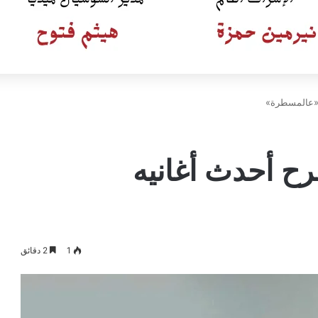
 «عالمسطرة»
رح أحدث أغانيه
1
2 دقائق