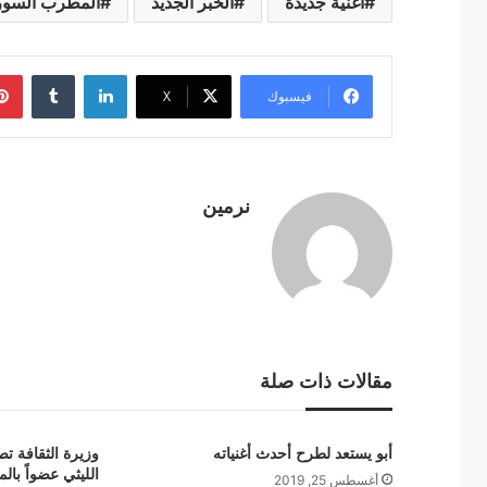
أغنية جديدة
الخبر الجديد
المطرب السو
لينكدإن
فيسبوك
‫X
نرمين
مقالات ذات صلة
أبو يستعد لطرح أحدث أغنياته
وزيرة الثقافة تص
الليثي عضواً بال
أغسطس 25, 2019