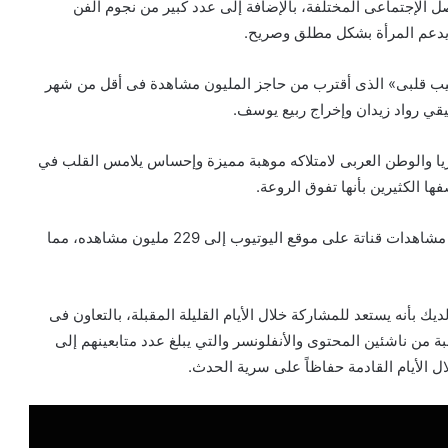
اصل الإجتماعى المختلفة، بالإضافة إلى عدد كبير من نجوم الفن
 يدعم المرأة بشكل مطلق وصريح.
يب قلبى» الذى أقترب من حاجز المليون مشاهدة فى أقل من شهر
يقي رواد زيدان وإخراج ربيع يوسف.
يا والوطن العربى لامتلاكه موهبة مميزة وإحساس يلامس القلب في
ها الكثيرين بأنها تفوق الروعة.
وكما يشار أيضاً بأن المطرب السورى عمار الديك وصل عدد مشاهدات قناتة على موقع اليوتيوب إلى 229 مليون مشاهده، مما
بأنه يستعد للمشاركة خلال الأيام القليلة المقبلة، بالتعاون فى
 من ناشئين المحتوى والأنفلونسر والتي يبلغ عدد متابعينهم إلى