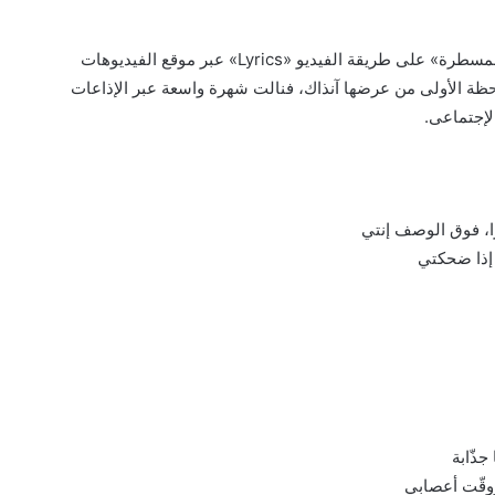
طرح المطرب السورى عمار الديك أحدث أغانيه بعنوان «عالمسطرة» على طريقة الفيديو «Lyrics» عبر موقع الفيديوهات
ظة الأولى من عرضها آنذاك، فنالت شهرة واسعة عبر الإذاعات
لإجتماعى.
، فوق الوصف إنتي
إذا ضحكتي
ذّابة
وقّت أعصابي