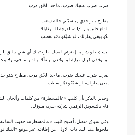
ضرب ضرب غنجك ضرب، ما حدا لحّق هرب.
مطرح بتتواجدي , بتسبّبي حالة شغب
الدلع خلق بس لإلك، لدرجة الـ بيقابلك
بدّو يبقى يغازلك، لو شبّكو تمّو بقطب.
لبسك حلو شو ما إخترتي لبسك حلو، تيبك أي شي بيلبق إلو، 
لو توقفي قبال مراية لو توقفي، بتقلّك بالدنيا ما فى، ولا بن
ضرب ضرب غنجك ضرب، ما حدا لحّق هرب، مطرح بتتواجدي، بت
يبقى يغازلك، لو شبّكو تمّو بقطب.
وجدير بالذكر بأن كليب «عالمسطرة» من كلمات وألحان الشا
قام بالتسويق الرقمي شركة خبرية ميوزك.
وفى سياق متصل، أصبح كليب «عالمسطره» حديث الساعة عل
ملحوظ منذ الساعات الأولى من إطلاقه عبر موقع «التيك توك»