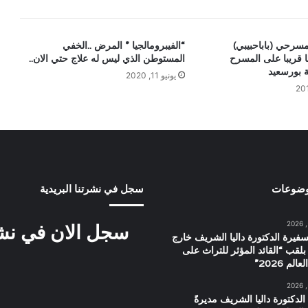
سرحي (باباحبيبي)
“الفيبرومالجيا ” المرض ..الخفي
 قريبا على المسرح
المستوطن الذي ليس له علاج حتي الان..
 بورسعيد
يونيو 11, 2020
وضوعات
سجل في نشرتنا البريدية
سجل الان في نشرت
سفيرة الدكتورة داليا الشريف خارج
بلقب “القائد المؤثر للتراث على
م 2026”
الدكتورة داليا الشريف مديرةً