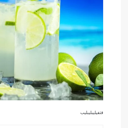
قثفيليبليبليب