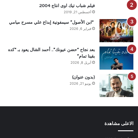
فيلم شباب تيك اوى انتاج 2004
أغسطس 21, 2019
“ابن الأصول” سيمفونية إبداع علي مسرح ميامي
فبراير 6, 2026
بعد نجاح “حضن عيونك”.. أحمد الشال يعود بـ “كده
بقينا تمام”
أبريل 8, 2026
(بدون عنوان)
يونيو 21, 2026
الاعلى مشاهدة