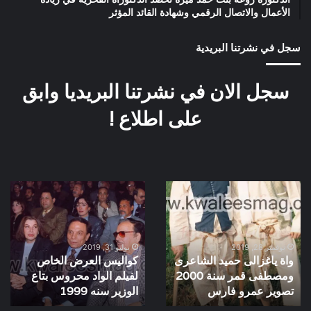
الأعمال والاتصال الرقمي وشهادة القائد المؤثر
سجل في نشرتنا البريدية
سجل الان في نشرتنا البريديا وابق
على اطلاع !
واة
كواليس
ياغزالى
العرض
حميد
الخاص
الشاعرى
لفيلم
ومصطفى
الواد
نوفمبر 28, 2019
يوليو 31, 2019
واة ياغزالى حميد الشاعرى
كواليس العرض الخاص
قمر
محروس
ومصطفى قمر سنة 2000
لفيلم الواد محروس بتاع
سنة
بتاع
2000
تصوير عمرو فارس
الوزير
الوزير سنه 1999
تصوير
سنه