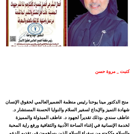
كتبت _ مروة حسن
منح الدكتور مينا يوحنا رئيس منظمة الضميرالعالمي لحقوق الإنسان
شهادة التميز والإبداع لسفير السلام والنوايا الحسنة المستشار د.
عاطف سندي ،وذلك تقديراً لجهود د. عاطف المبذولة والمميزة
لخدمة الإنسانية في إغناء الساحة الأدبية والثقافية ورفع راية المحبة
والسلام وككونه من سفراء السلام الذين يساهمون في تقديم الدعم