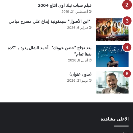
فيلم شباب تيك اوى انتاج 2004
أغسطس 21, 2019
“ابن الأصول” سيمفونية إبداع علي مسرح ميامي
فبراير 6, 2026
بعد نجاح “حضن عيونك”.. أحمد الشال يعود بـ “كده
بقينا تمام”
أبريل 8, 2026
(بدون عنوان)
يونيو 21, 2026
الاعلى مشاهدة