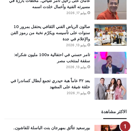
عامان على رحيل تامر ضيائي.. محطات بارزة في
مسيرته الفنية وأعمال خلدت اسمه
يوليو 17, 2026
صالون الرياض الفني الثقافي يحتفل بمرور 10
سنوات على تأسيسه ويكرّم نخبة من رموز الفن
والإعلام في جدة
يوليو 13, 2026
تامر حسني في احتفالية «100 مليون شكرا»:
سقفة لمنتخب مصر
يوليو 13, 2026
بعد ٣٢ عاماً هبة حيدري تجمع أبطال كساندرا في
حلقة شيقة على المشهد
يوليو 11, 2026
الاكثر مشاهدة
بورسعيد تتألق بمهرجان بنت الباسلة للفاشون..