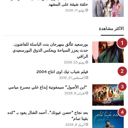
حلقة شيقة على المشهد
يوليو 11, 2026
الاكثر مشاهدة
بورسعيد تتألق بمهرجان بنت الباسلة للفاشون..
حدث يعزز السياحة ويعكس الذوق البورسعيدي
الراقي
يونيو 23, 2026
فيلم شباب تيك اوى انتاج 2004
أغسطس 21, 2019
“ابن الأصول” سيمفونية إبداع علي مسرح ميامي
فبراير 6, 2026
بعد نجاح “حضن عيونك”.. أحمد الشال يعود بـ “كده
بقينا تمام”
أبريل 8, 2026