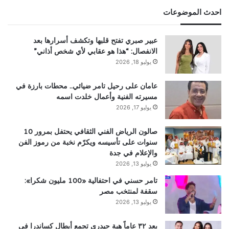
احدث الموضوعات
عبير صبري تفتح قلبها وتكشف أسرارها بعد
الانفصال: “هذا هو عقابي لأي شخص أذاني”
يوليو 18, 2026
عامان على رحيل تامر ضيائي.. محطات بارزة في
مسيرته الفنية وأعمال خلدت اسمه
يوليو 17, 2026
صالون الرياض الفني الثقافي يحتفل بمرور 10
سنوات على تأسيسه ويكرّم نخبة من رموز الفن
والإعلام في جدة
يوليو 13, 2026
تامر حسني في احتفالية «100 مليون شكرا»:
سقفة لمنتخب مصر
يوليو 13, 2026
بعد ٣٢ عاماً هبة حيدري تجمع أبطال كساندرا في