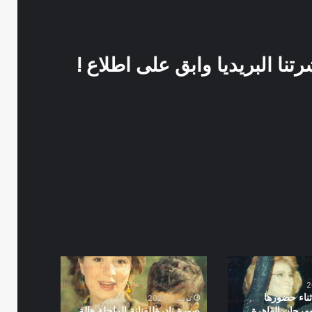
نا البريديا وابق على اطلاع !
صورة
نادرةللفنانة
الراحلة
ثناء حضورها
يونيو 9, 2021
هالة
هرجان القاهرة
صورة نادرةللفنانة الراحلة هالة