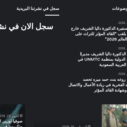
وضوعات
سجل في نشرتنا البريدية
سجل الان في نشرت
سفيرة الدكتورة داليا الشريف خارج
بلقب “القائد المؤثر للتراث على
م 2026”
الدكتورة داليا الشريف مديرةً
للعلاقات الدولية بمنظمة UNMTC في
العربية السعودية
 روعه بنت حمد ميره تحصد
ه الفخرية في ريادة الأعمال والاتصال
شهادة القائد المؤثر
العرض
صوفيا
الخاص
لورين
أكتوبر 28, 2019
لفيلم
اثناء
صوفيا لورين ا
ولا
حضورها
وتكريمها فى م
أغسطس 15, 2019