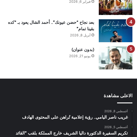
فبراير 6, 2026
بعد نجاح “حضن عيونك”.. أحمد الشال يعود بـ “كده
بقينا تمام”
أبريل 8, 2026
(بدون عنوان)
يونيو 21, 2026
الاعلى مشاهدة
أغسطس 8, 2026
غريب ناصر اليامي.. رؤية إعلامية تُراهن على المحتوى الهادف
أغسطس 5, 2026
تكريم السفيرة الدكتورة داليا الشريف خارج المملكة بلقب “القائد