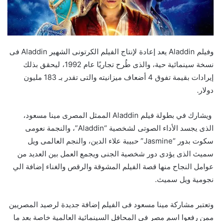
وفيلم Aladdin يعد إعادة لإنتاج الفيلم الكرتونى الشهير Aladdin فى
نسخة سينمائية حية، والذى طُرح تجاريًا عام 1992، ليحقق بذلك
إيرادات بقيمة تفوق 4 أضعاف ميزانيته والتى تقدر بـ 183 مليون
دولار.
ويشارك في بطولة فيلم Aladdin الممثل المصرى مينا مسعود،
الذى يجسد الأداء الصوتى لشخصية “Aladdin”، والنجمة نعومى
سكوت بدور “Jasmine” حبيبة علاء الدين، والنجم العالمى ويل
سميث الذى يؤدى دور شخصية الجنى ويجمع العمل بين العديد من
عوامل النجاح منها قصة الفيلم المشوقة والرقص والغناء إضافة الي
نجومية ويل سميث.
وتعتبر مشاركة مينا مسعود فى الفيلم إضافة جديدة لرصيد المصريين
ممن رفعوا اسم مصر فى المحافل السينمائية العالمية خاصة بعد ما