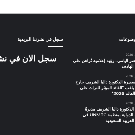
وضوعات
سجل في نشرتنا البريدية
سجل الان في نشرت
ر اليامي.. رؤية إعلامية تُراهن على
الهادف
سفيرة الدكتورة داليا الشريف خارج
بلقب “القائد المؤثر للتراث على
م 2026”
الدكتورة داليا الشريف مديرةً
للعلاقات الدولية بمنظمة UNMTC في
العربية السعودية