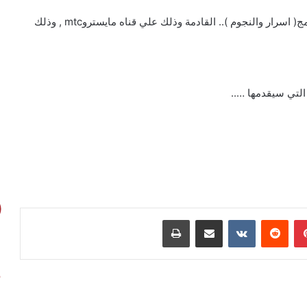
يحل النجم ” حلمى عبد الباقى ” ضيفا في إحدى حلقات برنامج( اسرار والنجوم ).. القادمة وذلك علي قناه مايستروmtc , وذلك
 التي سيقدمها …..
بينتيريست
مشاركة عبر البريد
طباعة