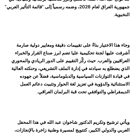
جمهورية العراق لعام 2026، وضمه رسمياً إلى “قائمة التأثير العربي”
النخبوية.
وجاء هذا الاختيار بناءً على تقييمات دقيقة ومعايير دولية صارمة
أشرفت عليها لجنة تحكيمية عليا تضم ابرز صناع القرار والخبراء
العراقيين والعرب. حيث ركّز التقييم على الدور الريادي والمحوري
الذي يضطلع به سيادته في إدارة الملف التشريعي، وحنكته العالية
في قيادة التوازنات السياسية والدبلوماسية، فضلاً عن جهوده
الاستثنائية والدؤوبة في تعزيز لغة الحوار وتثبيت دعائم العمل
الديمقراطي والتوافقي تحت قبة البرلمان العراقي.
ويأتي ترشيح وتكريم الدكتور شاخوان عبد الله في هذا المحفل
العربي والدولي الكبير، كتتويج لمسيرة وطنية زاخرة بالإنجازات،