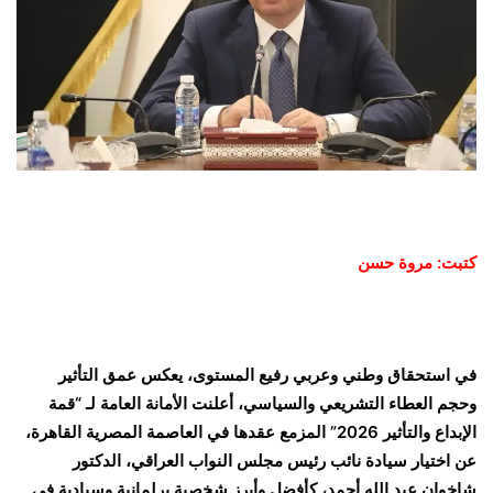
كتبت: مروة حسن
في استحقاق وطني وعربي رفيع المستوى، يعكس عمق التأثير
وحجم العطاء التشريعي والسياسي، أعلنت الأمانة العامة لـ “قمة
الإبداع والتأثير 2026” المزمع عقدها في العاصمة المصرية القاهرة،
عن اختيار سيادة نائب رئيس مجلس النواب العراقي، الدكتور
شاخوان عبد الله أحمد، كأفضل وأبرز شخصية برلمانية وسيادية في