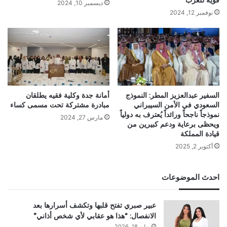
قوية للغرب
ديسمبر 10, 2024
نوفمبر 12, 2024
السفير عبدالعزيز المطر: النموذج
أمانة جدة وكلية فقيه يطلقان
السعودي في الأمن السيبراني
مبادرة مشتركة تحت مسمى كساء
نموذجاً ناجحاً ورائداً يُعترف به دولياً
مارس 27, 2024
ويحظى برعاية ودعم كبيرين من
قيادة المملكة
أكتوبر 2, 2025
احدث الموضوعات
عبير صبري تفتح قلبها وتكشف أسرارها بعد
الانفصال: “هذا هو عقابي لأي شخص أذاني”
يوليو 18, 2026