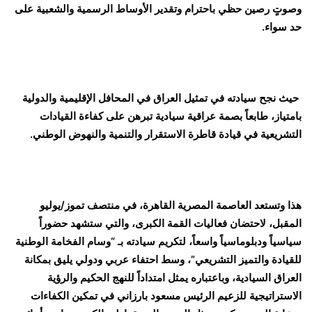
وصوتٍ رصين حظي باحترام وتقدير الأوساط الرسمية والشعبية على
حد سواء.
حيث نجح سيادته في تمثيل العراق في المحافل الإقليمية والدولية
بامتياز، طابعاً بصمة عراقية سيادية تبرهن على كفاءة القيادات
التشريعية في قيادة قاطرة الاستقرار والتنمية والنهوض الوطني.
هذا وتستعد العاصمة المصرية القاهرة، في منتصف تموز/يوليو
المقبل، لاحتضان فعاليات القمة الكبرى، والتي ستشهد حضوراً
سياسياً ودبلوماسياً واسعاً، لتكريم سيادته بـ “وسام الفخامة الوطنية
للقيادة والتميز التشريعي”، وسط احتفاء عربي ودولي يليق بمكانة
العراق السيادية، وباعتباره يمثل امتداداً للنهج الحكيم والرؤية
الاستراتيجية للزعيم الرئيس مسعود بارزاني في تمكين الكفاءات