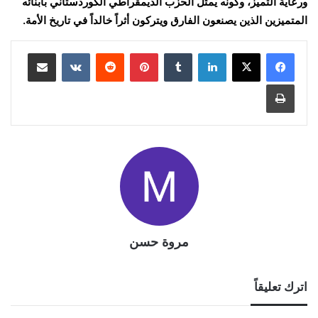
ورعاية التميز، وكونه يمثل الحزب الديمقراطي الكوردستاني بأبنائه
المتميزين الذين يصنعون الفارق ويتركون أثراً خالداً في تاريخ الأمة.
لينكدإن
بينتيريست
مشاركة عبر البريد
طباعة
مروة حسن
اترك تعليقاً