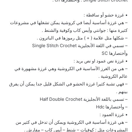
• غرزة حشو أو ساقطة :
– هي غرزة أساسية أيضا في كروشية يمكن تشغلها في مشروعات
كثيرة منها : جوانتي وأيس كاب وكوفية والشنط .
– شكلها مثل علامة ( + ) مثل رموزها في الباترون .
– تسمي في اللغة الأنجليزية SingIe Stitch Crochet
وأختصارها SC
• غرزة نص عمود او نص بريد :
– هي من الغرز الأساسية في الكروشية وهي غرزة مشهورة في
عالم الكروشية .
– فهي تشبة كثيرا غرزة الحشو في الشكل قليل جدا يمكن أن يفرق
بينهم .
– تسمي باللغة الأنجليزية HaIf DoubIe Crochet
– وأختصارها Hdc
• غرزة العمود :
– هي غرزة أساسية في الكروشية ويمكن أن تدخل في كثير من
المشروعات مثل : كوفيات – شنط – أيس كاب – مفارش .