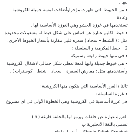
بيها .
• من الخيوط التي ظهرت مؤخراوأضافت لمسة جميلة للكروشية
وعادة
تستخدمها في غرزة الحشو وهي الغرزة الأساسية لها .
• خيط الكليم عبارة عن قماش علي شكل خيط له مشغولات محدودة
مثل : ( الشنط – سجاد ) سعره قليل مقارنة بأسعار الخيوط الأخري .
2 – خيط المكرمية و السلسلة :
• في منها خيوط رفيعة وسميكة .
• هي خيوط جميلة وليها لمعة تعطي شكل جمالي لاشغال الكروشية
وأستخدمتها مثل : مفارش السفرة – سجاد – شنط – كوسترات ) .
ثالثا / الغرز الأساسية التي يتكون منها الكروشية :
• غرزة السلسلة :
هي غرزة أساسية في الكروشية وهي الخطوة الأولي في اي مشروع
.
الغرزة عبارة عن حلقات ويرمز لها بالحلقة فارغة ( 5 )
تسمي باللغة الأنجليزية ب
SingIe Stitch Crochet . وأختصارها ch .