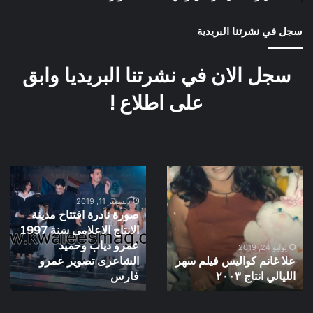
سجل في نشرتنا البريدية
سجل الان في نشرتنا البريديا وابق
على اطلاع !
علا
صورة
غانم
نادرة
كواليس
افتتاح
ديسمبر 11, 2019
صورة نادرة افتتاح مدينة
فيلم
مدينة
الانتاج الاعلامى سنة 1997
سهر
الانتاج
عمرو دياب وحميد
الليالي
الاعلامى
يوليو 24, 2019
علا غانم كواليس فيلم سهر
الشاعرى تصوير عمرو
انتاج
سنة
٢٠٠٣
الليالي انتاج ٢٠٠٣
1997
فارس
عمرو
دياب