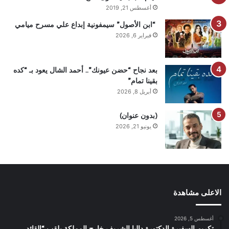
أغسطس 21, 2019
“ابن الأصول” سيمفونية إبداع علي مسرح ميامي
فبراير 6, 2026
بعد نجاح “حضن عيونك”.. أحمد الشال يعود بـ “كده
بقينا تمام”
أبريل 8, 2026
(بدون عنوان)
يونيو 21, 2026
الاعلى مشاهدة
أغسطس 5, 2026
تكريم السفيرة الدكتورة داليا الشريف خارج المملكة بلقب “القائد