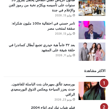
صالون الرياض الفني الثقافي يحتفل بمرور 10
سنوات على تأسيسه ويكرّم نخبة من رموز الفن
والإعلام في جدة
يوليو 13, 2026
تامر حسني في احتفالية «100 مليون شكرا»:
سقفة لمنتخب مصر
يوليو 13, 2026
بعد ٣٢ عاماً هبة حيدري تجمع أبطال كساندرا في
حلقة شيقة على المشهد
يوليو 11, 2026
الاكثر مشاهدة
بورسعيد تتألق بمهرجان بنت الباسلة للفاشون..
حدث يعزز السياحة ويعكس الذوق البورسعيدي
الراقي
يونيو 23, 2026
فيلم شباب تيك اوى انتاج 2004