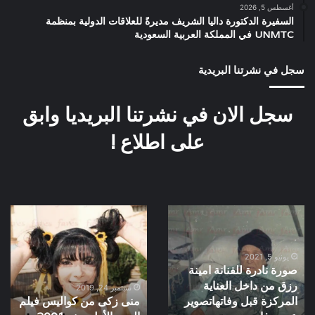
أغسطس 5, 2026
السفيرة الدكتورة داليا الشريف مديرةً للعلاقات الدولية بمنظمة
UNMTC في المملكة العربية السعودية
سجل في نشرتنا البريدية
سجل الان في نشرتنا البريديا وابق
على اطلاع !
صورة
منى
نادرة
زكى
للفنانة
من
امينة
كواليس
يونيو 5, 2021
صورة نادرة للفنانة امينة
رزق
فيلم
رزق من داخل العناية
من
الحب
سبتمبر 24, 2019
المركزة قبل وفاتهاتصوير
منى زكى من كواليس فيلم
داخل
الأول