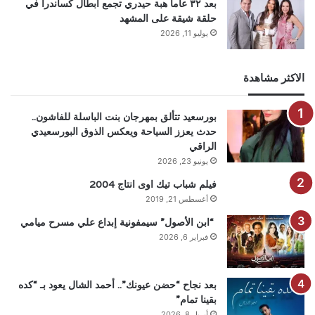
بعد ٣٢ عاماً هبة حيدري تجمع أبطال كساندرا في
حلقة شيقة على المشهد
يوليو 11, 2026
الاكثر مشاهدة
بورسعيد تتألق بمهرجان بنت الباسلة للفاشون..
حدث يعزز السياحة ويعكس الذوق البورسعيدي
الراقي
يونيو 23, 2026
فيلم شباب تيك اوى انتاج 2004
أغسطس 21, 2019
“ابن الأصول” سيمفونية إبداع علي مسرح ميامي
فبراير 6, 2026
بعد نجاح “حضن عيونك”.. أحمد الشال يعود بـ “كده
بقينا تمام”
أبريل 8, 2026