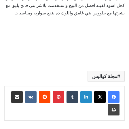
كحل اسود لقيته افضل من البيج واستخدمت بلاشر بني فاتح يليق مع
بشرتها مع جلووس بني غامق واللوك ده ينفع سواريه ومناسبات
مجلة كواليس
لينكدإن
بينتيريست
مشاركة عبر البريد
طباعة