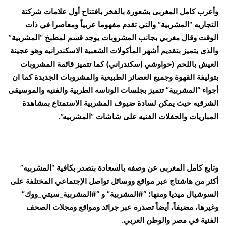
وأعرب كامل المغربى بشعورة بالفخر بافتتاح أول علامات شركتة
التجاريه “المشربية” والتي تقدم مفهوما عربياً ومعاصرا في ذات
الوقت وقال مغربي بجانب المشروبات يوجد قسم لمطبخ “المشربية”
والذى يتميز بتقديم أشهر المأكولات الشعبية الاسكندرانيه وهو عجينة
العيش باللحم (حواوشي إسكندراني) كما تتميز قائمة المشروبات
بتوليفة القهوة وجميع العصائر الطبيعية والمشروبات الجديدة كما ان
أجواء “المشربية” تتميز بجلسات الوناسه الطربية والفنيه والموسيقى
الشرقيه حيث يمكن لسادة ضيوف المشربية الاستمتاع بمشاهدة
المباريات والحفلات الفنيه على شاشات “المشربيه”.
وتابع كامل المغربى عن وصفه بالسعادة بتصدر بكافية “المشربيه”
أكثر من هاشتاج عبر مواقع ووسائل تواصل الإجتماعي المختلفة على
السوشيال ميديا ومنها؛ “#المشربية” و “#المشربية_سيتي_ووك”
وغيرها، مضيفاً، أيضاً تصدره عبر جرائد ومواقع ومجلات الصحف
الفنية في مصر والوطن العربي.