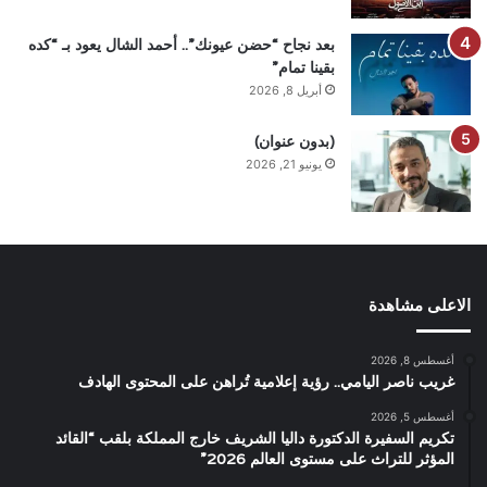
بعد نجاح “حضن عيونك”.. أحمد الشال يعود بـ “كده
بقينا تمام”
أبريل 8, 2026
(بدون عنوان)
يونيو 21, 2026
الاعلى مشاهدة
أغسطس 8, 2026
غريب ناصر اليامي.. رؤية إعلامية تُراهن على المحتوى الهادف
أغسطس 5, 2026
تكريم السفيرة الدكتورة داليا الشريف خارج المملكة بلقب “القائد
المؤثر للتراث على مستوى العالم 2026”