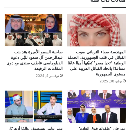
المهندسة صفاء الترباني صوت
صاحبة السمو الأميرة هند بنت
القبائل في قلب الجمهورية.. الحملة
عبدالرحمن آل سعود تلبّي دعوة
الوطنية “تحيا مصر” تُعيّنها أمينًا عامًا
الدبلوماسي عاطف سندي مع ذوي
مساعدًا باتحاد القبائل العربية على
المقامات الرفيعة
مستوى الجمهورية
نوفمبر 4, 2024
يوليو 30, 2025
مهرجان “طفولة فوق العادة”
عمر عامر يستضيف عالمًا أزهريًا: