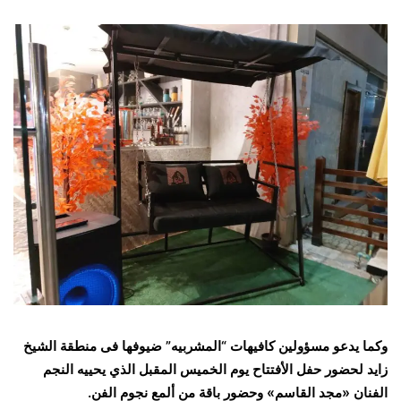
وكما يدعو مسؤولين كافيهات “المشربيه” ضيوفها فى منطقة الشيخ
زايد لحضور حفل الأفتتاح يوم الخميس المقبل الذي يحييه النجم
الفنان «مجد القاسم» وحضور باقة من ألمع نجوم الفن.