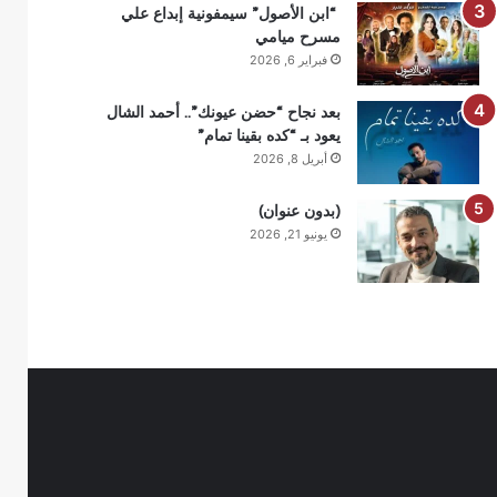
“ابن الأصول” سيمفونية إبداع علي
مسرح ميامي
فبراير 6, 2026
بعد نجاح “حضن عيونك”.. أحمد الشال
يعود بـ “كده بقينا تمام”
أبريل 8, 2026
(بدون عنوان)
يونيو 21, 2026