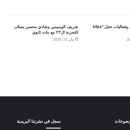
بالصور .. تفاصيل وفعاليات حفل “Miss
شريف الوسيمي وشادي محسن يصلان
للتجربة ال٢٣ مع بنات ثانوي
يناير 13, 2020
وضوعات
سجل في نشرتنا البريدية