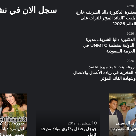
سجل الان في نشرت
سفيرة الدكتورة داليا الشريف خارج
بلقب “القائد المؤثر للتراث على
م 2026”
الدكتورة داليا الشريف مديرةً
للعلاقات الدولية بمنظمة UNMTC في
العربية السعودية
 روعه بنت حمد ميره تحصد
ه الفخرية في ريادة الأعمال والاتصال
شهادة القائد المؤثر
جوجل
صورة
يحتفل
نادرة
بذكرى
كواليس
ميلاد
حفل
ديسمبر 19, 2019
مديحة
البوم
زى القصيبى
صورة نادرة كو
أغسطس 3, 2019
كامل
اول
 فى السعودية
جوجل يحتفل بذكرى ميلاد مديحة
كامل
تصوير عمرو 
مرة