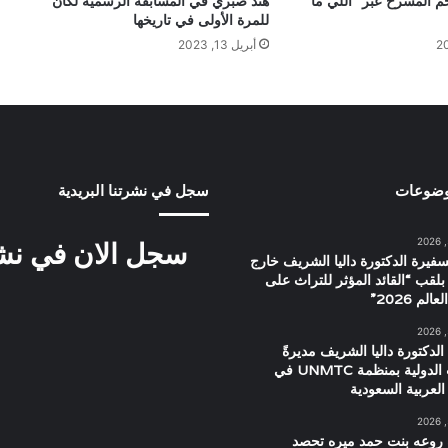
حم المسرح عبر “اللي ما
هند صبري في المسابقة الرسمية لكان
للمرة الأولى في تاريخها
أبريل 13, 2023
وضوعات
سجل في نشرتنا البريدية
سجل الان في نشرت
سفيرة الدكتورة داليا الشريف خارج
بلقب “القائد المؤثر للتراث على
م 2026”
الدكتورة داليا الشريف مديرةً
للعلاقات الدولية بمنظمة UNMTC في
العربية السعودية
 روعه بنت حمد ميره تحصد