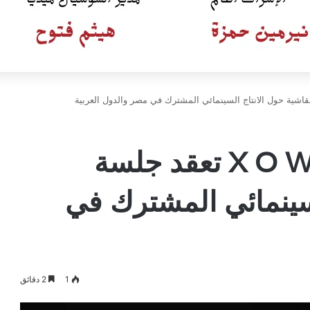
منصة سيني جونة X O West تعقد جلسة
لسينمائي المشترك في
1
2 دقائق