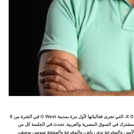
القاهرة في 9 يونيو 2024: عقدت منصة سيني جونة X O West، التي تجرى فعالياتها لأول مرة بمدينة O West في الفترة من 9
تاج المشترك في السوق المصرية والعربية. تحدث في الجلسة كل من
الأمير، والمخرجة ندى رياض، والمخرجة والمنتجة سوسن يوسف،