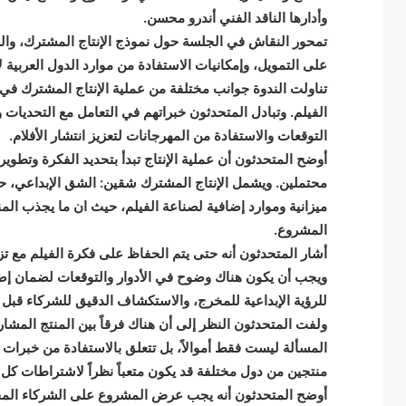
وأدارها الناقد الفني أندرو محسن.
تمحور النقاش في الجلسة حول نموذج الإنتاج المشترك، وال
على التمويل، وإمكانيات الاستفادة من موارد الدول العربية لإنت
تناولت الندوة جوانب مختلفة من عملية الإنتاج المشترك في
الفيلم. وتبادل المتحدثون خبراتهم في التعامل مع التحديات
التوقعات والاستفادة من المهرجانات لتعزيز انتشار الأفلام.
أوضح المتحدثون أن عملية الإنتاج تبدأ بتحديد الفكرة وتطوي
محتملين. ويشمل الإنتاج المشترك شقين: الشق الإبداعي، حي
ميزانية وموارد إضافية لصناعة الفيلم، حيث ان ما يجذب ال
المشروع.
أشار المتحدثون أنه حتى يتم الحفاظ على فكرة الفيلم مع تز
ويجب أن يكون هناك وضوح في الأدوار والتوقعات لضمان إضا
للرؤية الإبداعية للمخرج، والاستكشاف الدقيق للشركاء قبل ا
ولفت المتحدثون النظر إلى أن هناك فرقاً بين المنتج المشا
المسألة ليست فقط أموالاً، بل تتعلق بالاستفادة من خبرات 
منتجين من دول مختلفة قد يكون متعباً نظراً لاشتراطات كل 
أوضح المتحدثون أنه يجب عرض المشروع على الشركاء المح