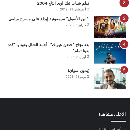
فيلم شباب تيك اوى انتاج 2004
أغسطس 21, 2019
“ابن الأصول” سيمفونية إبداع علي مسرح ميامي
فبراير 6, 2026
بعد نجاح “حضن عيونك”.. أحمد الشال يعود بـ “كده
بقينا تمام”
أبريل 8, 2026
(بدون عنوان)
يونيو 21, 2026
الاعلى مشاهدة
أغسطس 8, 2026