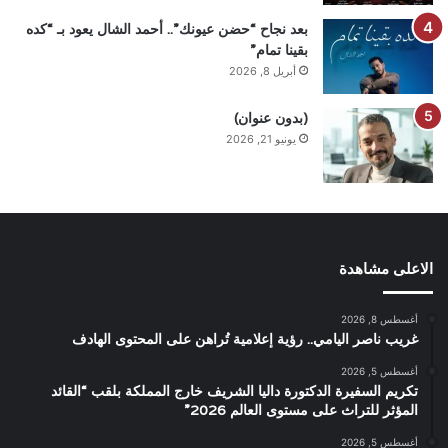
بعد نجاح “حضن عيونك”.. أحمد الشال يعود بـ “كده
بقينا تمام”
أبريل 8, 2026
(بدون عنوان)
يونيو 21, 2026
الاعلى مشاهدة
أغسطس 8, 2026
غريب ناصر اليامي.. رؤية إعلامية تُراهن على المحتوى الهادف
أغسطس 5, 2026
تكريم السفيرة الدكتورة داليا الشريف خارج المملكة بلقب “القائد
المؤثر للتراث على مستوى العالم 2026”
أغسطس 5, 2026