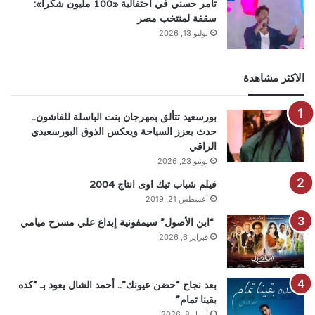
تامر حسني في احتفالية «100 مليون شكرا»:
سقفة لمنتخب مصر
يوليو 13, 2026
الاكثر مشاهدة
بورسعيد تتألق بمهرجان بنت الباسلة للفاشون..
حدث يعزز السياحة ويعكس الذوق البورسعيدي
الراقي
يونيو 23, 2026
فيلم شباب تيك اوى انتاج 2004
أغسطس 21, 2019
“ابن الأصول” سيمفونية إبداع علي مسرح ميامي
فبراير 6, 2026
بعد نجاح “حضن عيونك”.. أحمد الشال يعود بـ “كده
بقينا تمام”
أبريل 8, 2026