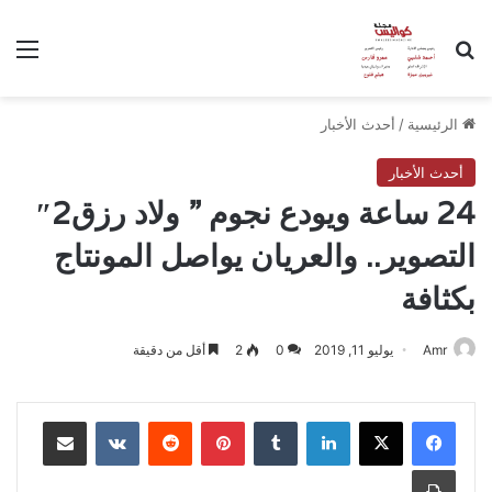
بحث عن
الق
الرئيسية
/
أحدث الأخبار
أحدث الأخبار
24 ساعة ويودع نجوم ” ولاد رزق2″
التصوير.. والعريان يواصل المونتاج
بكثافة
Amr
يوليو 11, 2019
0
2
أقل من دقيقة
لينكدإن
بينتيريست
مشاركة عبر البريد
طباعة